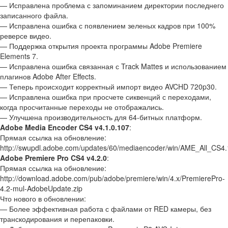
— Исправлена проблема с запоминанием директории последнего
записанного файла.
— Исправлена ошибка с появлением зеленых кадров при 100%
реверсе видео.
— Поддержка открытия проекта программы Adobe Premiere
Elements 7.
— Исправлена ошибка связанная с Track Mattes и использованием
плагинов Adobe After Effects.
— Теперь происходит корректный импорт видео AVCHD 720p30.
— Исправлена ошибка при просчете сиквенций с переходами,
когда просчитанные переходы не отображались.
— Улучшена производительность для 64-битных платформ.
Adobe Media Encoder CS4 v4.1.0.107
:
Прямая ссылка на обновление:
http://swupdl.adobe.com/updates/60/mediaencoder/win/AME_All_CS4
Adobe Premiere Pro CS4 v4.2.0
:
Прямая ссылка на обновление:
http://download.adobe.com/pub/adobe/premiere/win/4.x/PremierePro-
4.2-mul-AdobeUpdate.zip
Что нового в обновлении:
— Более эффективная работа с файлами от RED камеры, без
транскодирования и перепаковки.