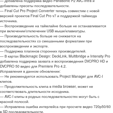
— Добавлена поддержка видео Panasonic P2 AVC-Intra и
добавлены пресеты последовательности.
— Final Cut Pro Project Converter теперь совместим с новой
версией проектов Final Cut Pro v7 и поддержкой таймкода
источника.
— Воспроизведение на таймлайне больше не останавливается
при включении/отключении USB мыши/клавиатуры.
— Производительность больше не снижается на
последовательностях со смешанными форматами при
воспроизведении и экспорте.
— Поддержка плагинов сторонних производителей.
— В картах Blackmagic Design: DeckLink, Multibridge и Intensity Pro
добавлена поддержка захвата и воспроизведения DVCPRO HD и
DVCPRO 50 видео для Premiere Pro 4.2.
Исправления в данном обновлении:
— Не рекомендуется использовать Project Manager для AVC-I
клипов.
— Продолжительность клипа в media browser, может не
соответствовать длительности исходника.
— AVC-I клипы в родных последовательностях могут быть с
красной полосой.
— Исправлена ошибка интерлейса при просчете видео 720р50/60
в SD последовательности.