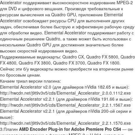
Accelerator поддерживает высокоскоростное кодирование MPEG-2
для DVD и цифрового вещания. Производя требовательные к
ресурсам вычисления на Quadro GPU, приложение Elemental
Accelerator освобождает ресурсы CPU для выполнения других
задач, обеспечивая более быструю и эффективную рабочую среду
для обработки видео. Elemental Accelerator поддерживает работу с
одиночным решением Quadro, а также может быть использован с
несколькими Quadro GPU для достижения значительно более
высоких скоростей кодирования видео.
Поддерживаемые видеокарты: Quadro CX, Quadro FX 5800, Quadro
FX 4800, Quadro FX 3800, Quadro FX 3700, Quadro FX 1800.
Сейчас эти б/у видеокарты можно приобрести на вторичном рынке
по бросовым ценам.
Качаем триал версии плагина:
Elemental Accelerator v2.0 (для драйверов nVidia 182.65 и выше):
http://hwcdn.net/j9t9v3v5/cds/Elemental_Accelerator_2.0.0.1112.exe
Elemental Accelerator v2.2.1 (для драйверов nVidia 191.66 и выше):
http://hwcdn.net/j9t9v3v5/cds/Elemental_Accelerator_2.2.1.1567.exe
Elemental Accelerator v2.2.1 (для драйверов nVidia 200-ой серии и
выше):
http://hwcdn.net/j9t9v3v5/cds/Elemental_Accelerator_2.2.1.1570.exe
3.Плагин
AMD Encoder Plug-in for Adobe Premiere Pro CS4
— он