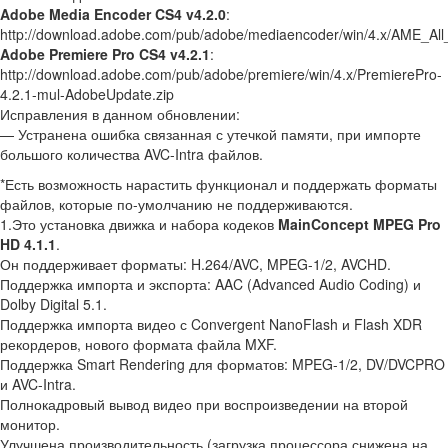
Adobe Media Encoder CS4 v4.2.0
:
http://download.adobe.com/pub/adobe/mediaencoder/win/4.x/AME_Al
Adobe Premiere Pro CS4 v4.2.1
:
http://download.adobe.com/pub/adobe/premiere/win/4.x/PremierePro-
4.2.1-mul-AdobeUpdate.zip
Исправления в данном обновлении:
— Устранена ошибка связанная с утечкой памяти, при импорте
большого количества AVC-Intra файлов.
*Есть возможность нарастить функционал и поддержать форматы
файлов, которые по-умолчанию не поддерживаются.
1.Это установка движка и набора кодеков
MainConcept MPEG Pro
HD 4.1.1
.
Он поддерживает форматы: H.264/AVC, MPEG-1/2, AVCHD.
Поддержка импорта и экспорта: AAC (Advanced Audio Coding) и
Dolby Digital 5.1.
Поддержка импорта видео с Convergent NanoFlash и Flash XDR
рекордеров, нового формата файла MXF.
Поддержка Smart Rendering для форматов: MPEG-1/2, DV/DVCPRO
и AVC-Intra.
Полнокадровый вывод видео при воспроизведении на второй
монитор.
Улучшена производительность (загрузка процессора снижена на