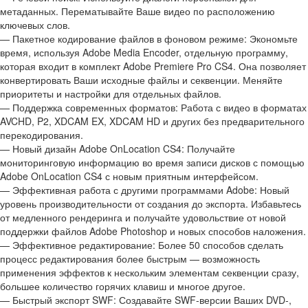
метаданных. Перематывайте Ваше видео по расположению
ключевых слов.
— Пакетное кодирование файлов в фоновом режиме: Экономьте
время, используя Adobe Media Encoder, отдельную программу,
которая входит в комплект Adobe Premiere Pro CS4. Она позволяет
конвертировать Ваши исходные файлы и секвенции. Меняйте
приоритеты и настройки для отдельных файлов.
— Поддержка современных форматов: Работа с видео в форматах
AVCHD, P2, XDCAM EX, XDCAM HD и других без предварительного
перекодирования.
— Новый дизайн Adobe OnLocation CS4: Получайте
мониторинговую информацию во время записи дисков с помощью
Adobe OnLocation CS4 с новым приятным интерфейсом.
— Эффективная работа с другими программами Adobe: Новый
уровень производительности от создания до экспорта. Избавьтесь
от медленного рендеринга и получайте удовольствие от новой
поддержки файлов Adobe Photoshop и новых способов наложения.
— Эффективное редактирование: Более 50 способов сделать
процесс редактирования более быстрым — возможность
применения эффектов к нескольким элементам секвенции сразу,
большее количество горячих клавиш и многое другое.
— Быстрый экспорт SWF: Создавайте SWF-версии Ваших DVD-,