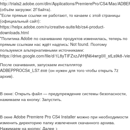
http://trials2.adobe.com/dlm/Applications/PremierePro/CS4/Mac/A
(объём загрузки: 2Гбайта).
*Если прямые ссылки не работают, то качаем с этой страницы
(официальный сайт):
https://helpx.adobe.com/ru/creative-suite/kb/cs4-product-
downloads.html
*Политика Adobe по скачиванию продуктов изменилась, теперь по
прямым ссылкам нас ждёт надпись: Not found. Поэтому
пользуемся альтернативными источниками:
https://drive.google.com/file/d/1L8yTIFZxzJVrHjN64wrg0II_stLs9k8-/vi
После скачивания, запускаем инсталлятор
ADBEPPROCS4_LS7.exe (он нужен для того чтобы открыть 7z
архив).
В окне: Открыть файл — предупреждение системы безопасности,
нажимаем на кнопку: Запустить.
В окне Adobe Premiere Pro CS4 Installer можно при необходимости
изменить директорию папку извлечения скачанного архива.
Нажимаем на кнопку: Далее >