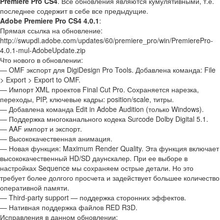
Premiere Pro CS4
. Все обновления являются кумулятивными, т.е.
последнее содержит в себе все предыдущие.
Adobe Premiere Pro CS4 4.0.1
:
Прямая ссылка на обновление:
http://swupdl.adobe.com/updates/60/premiere_pro/win/PremierePro-
4.0.1-mul-AdobeUpdate.zip
Что нового в обновлении:
— OMF экспорт для DigiDesign Pro Tools. Добавлена команда: File
> Export > Export to OMF.
— Импорт XML проектов Final Cut Pro. Сохраняется нарезка,
переходы, PIP, ключевые кадры: position/scale, титры.
— Добавлена команда Edit in Adobe Audition (только Windows).
— Поддержка многоканального кодека Surcode Dolby Digital 5.1.
— AAF импорт и экспорт.
— Высококачественная анимация.
— Новая функция: Maximum Render Quality. Эта функция включает
высококачественный HD/SD даунскалер. При ее выборе в
настройках Sequence мы сохраняем острые детали. Но это
требует более долгого просчета и задействует большее количество
оперативной памяти.
— Third-party support — поддержка сторонних эффектов.
— Нативная поддержка файлов RED R3D.
Исправления в данном обновлении: