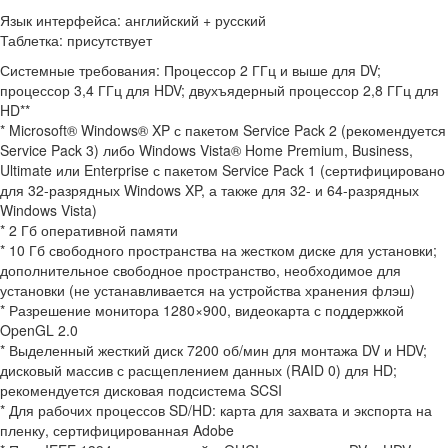
Язык интерфейса: английский + русский
Таблетка: присутствует
Системные требования: Процессор 2 ГГц и выше для DV;
процессор 3,4 ГГц для HDV; двухъядерный процессор 2,8 ГГц для
HD**
* Microsoft® Windows® XP с пакетом Service Pack 2 (рекомендуется
Service Pack 3) либо Windows Vista® Home Premium, Business,
Ultimate или Enterprise с пакетом Service Pack 1 (сертифицировано
для 32-разрядных Windows XP, а также для 32- и 64-разрядных
Windows Vista)
* 2 Гб оперативной памяти
* 10 Гб свободного пространства на жестком диске для установки;
дополнительное свободное пространство, необходимое для
установки (не устанавливается на устройства хранения флэш)
* Разрешение монитора 1280×900, видеокарта с поддержкой
OpenGL 2.0
* Выделенный жесткий диск 7200 об/мин для монтажа DV и HDV;
дисковый массив с расщеплением данных (RAID 0) для HD;
рекомендуется дисковая подсистема SCSI
* Для рабочих процессов SD/HD: карта для захвата и экспорта на
пленку, сертифицированная Adobe