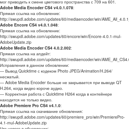
мог приводить к смене цветового пространства с 709 на 601.
Adobe Media Encoder CS4 v4.0.1.078
:
Прямая ссылка на обновление:
http://swupdl.adobe.com/updates/60/mediaencoder/win/AME_All_4.0.
Adobe Encore CS4 v4.0.1.048
:
Прямая ссылка на обновление:
http://swupdl.adobe.com/updates/60/encore/win/Encore-4.0.1-mul-
AdobeUpdate.zip
Adobe Media Encoder CS4 4.0.2.002
:
Прямая ссылка на апдейт:
http://swupdl.adobe.com/updates/60/mediaencoder/win/AME_All_CS4
Исправления в данном обновлении:
— Вывод Quicktime с кодеком Photo JPEG/Animation/H.264/
несжатый.
— Adobe Media Encoder больше не закрывается при выводе QT
H.264, когда видео короче аудио.
— Корректная работа с Quicktime H264 когда в контейнере
находится не только видео.
Adobe Premiere Pro CS4 v4.1.0
:
Прямая ссылка на скачивание обновления:
http://swupdl.adobe.com/updates/60/premiere_pro/win/PremierePro-
4.1-mul-AdobeUpdate.zip
Что нового в обновлении: