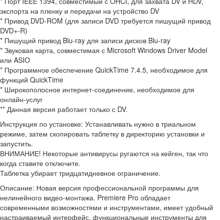
* Порт IEEE 1394, совместимый с OHCI, для захвата DV и HDV,
экспорта на пленку и передачи на устройство DV
* Привод DVD-ROM (для записи DVD требуется пишущий привод
DVD+-R)
* Пишущий привод Blu-ray для записи дисков Blu-ray
* Звуковая карта, совместимая с Microsoft Windows Driver Model
или ASIO
* Программное обеспечение QuickTime 7.4.5, необходимое для
функций QuickTime
* Широкополосное интернет-соединение, необходимое для
онлайн-услуг
** Данная версия работает только с DV.
Инструкция по установке: Устанавливать нужно в триальном
режиме, затем скопировать таблетку в директорию установки и
запустить.
ВНИМАНИЕ! Некоторые антивирусы ругаются на кейген, так что
когда ставите отключите.
Таблетка убирает тридцатидневное ограничение.
Описание: Новая версия профессиональной программы для
нелинейного видео-монтажа. Premiere Pro обладает
современными возможностями и инструментами, имеет удобный
настраиваемый интерфейс, функциональные инструменты для