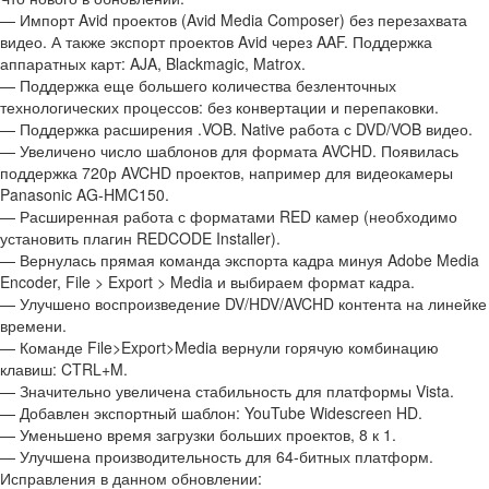
— Импорт Avid проектов (Avid Media Composer) без перезахвата
видео. А также экспорт проектов Avid через AAF. Поддержка
аппаратных карт: AJA, Blackmagic, Matrox.
— Поддержка еще большего количества безленточных
технологических процессов: без конвертации и перепаковки.
— Поддержка расширения .VOB. Native работа с DVD/VOB видео.
— Увеличено число шаблонов для формата AVCHD. Появилась
поддержка 720р AVCHD проектов, например для видеокамеры
Panasonic AG-HMC150.
— Расширенная работа с форматами RED камер (необходимо
установить плагин REDCODE Installer).
— Вернулась прямая команда экспорта кадра минуя Adobe Media
Encoder, File > Export > Media и выбираем формат кадра.
— Улучшено воспроизведение DV/HDV/AVCHD контента на линейке
времени.
— Команде File>Export>Media вернули горячую комбинацию
клавиш: CTRL+M.
— Значительно увеличена стабильность для платформы Vista.
— Добавлен экспортный шаблон: YouTube Widescreen HD.
— Уменьшено время загрузки больших проектов, 8 к 1.
— Улучшена производительность для 64-битных платформ.
Исправления в данном обновлении: