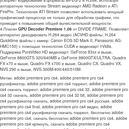
ускоряет кодирование в форматы MPEG-2 и H.264, используя
аппаратную технологию Stream видеокарт AMD Radeon и ATI
FirePro. Технология ATI Stream позволяет использовать мощный
графический процессор не только для обработки графики, что
приводит к повышению общей вычислительной мощности.
4.Плагин
GPU Decoder Premiere 1.06
от DIVIDE FRAME. Позволяет
аппаратно декодировать H.264 видео (ACVHD файлы, H.264
Quicktime файлы с камер: Canon EOS 5D Mark II, Panasonic AG-
HMC150) с помощью технологии CUDA и видеокарт nVidia.
Поддержка PureVideo HD видеокарт: GeForce 83xx и выше,
GeForce 8800GTS 320/640MB и GeForce 8800GTX/ULTRA, Quadro
FX x70 и выше, Quadro FX x700 и выше, Quadro CX, Quadro VX,
NVS 290 и выше, NVS 300M/400/440/510M.
Метки: adobe premiere pro cs4, adobe premiere pro cs4
русификатор, adobe premiere pro cs4 торрент, adobe premiere pro
cs4 скачать торрент, adobe premiere pro cs4 32, adobe premiere pro
cs4 32 скачать, adobe premiere pro cs4 32 bit, adobe premiere pro
cs4 русификатор скачать, adobe premiere pro cs4 русская, adobe
premiere pro cs4 final, adobe premiere pro cs4 видео, adobe
premiere pro cs4 русификатор скачать торрент, бесплатно adobe
premiere pro cs4, скачать бесплатно adobe premiere pro cs4, adobe
premiere pro cs4 крякнуть, скачать adobe premiere pro cs4