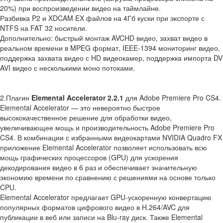
20%) при воспроизведении видео на таймлайне.
Разбивка P2 и XDCAM EX файлов на 4Гб куски при экспорте с
NTFS на FAT 32 носители.
Дополнительно: быстрый монтаж AVCHD видео, захват видео в
реальном времени в MPEG формат, IEEE-1394 мониторинг видео,
поддержка захвата видео с HD видеокамер, поддержка импорта DV
AVI видео с несколькими моно потоками.
2.Плагин
Elemental Accelerator 2.2.1
для Adobe Premiere Pro CS4.
Elemental Accelerator — это невероятно быстрое
высококачественное решение для обработки видео,
увеличивающее мощь и производительность Adobe Premiere Pro
CS4. В комбинации с избранными видеокартами NVIDIA Quadro FX
приложение Elemental Accelerator позволяет использовать всю
мощь графических процессоров (GPU) для ускорения
декодирования видео в 6 раз и обеспечивает значительную
экономию времени по сравнению с решениями на основе только
CPU.
Elemental Accelerator предлагает GPU-ускоренную конвертацию
популярных форматов цифрового видео в H.264/AVC для
публикации в веб или записи на Blu-ray диск. Также Elemental