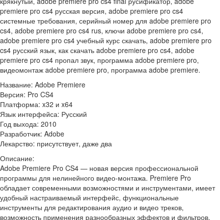
крякнутый, adobe premiere pro cs4 final русификатор, adobe
premiere pro cs4 русская версия, adobe premiere pro cs4
системные требования, серийный номер для adobe premiere pro
cs4, adobe premiere pro cs4 rus, ключи adobe premiere pro cs4,
adobe premiere pro cs4 учебный курс скачать, adobe premiere pro
cs4 русский язык, как скачать adobe premiere pro cs4, adobe
premiere pro cs4 пропал звук, программа adobe premiere pro,
видеомонтаж adobe premiere pro, программа adobe premiere.
Название: Adobe Premiere
Версия: Pro CS4
Платформа: x32 и x64
Язык интерфейса: Русский
Год выхода: 2010
Разработчик: Adobe
Лекарство: присутствует, даже два
Описание:
Adobe Premiere Pro CS4 — новая версия профессиональной
программы для нелинейного видео-монтажа. Premiere Pro
обладает современными возможностями и инструментами, имеет
удобный настраиваемый интерфейс, функциональные
инструменты для редактирования аудио и видео треков,
возможность применения разнообразных эффектов и фильтров,