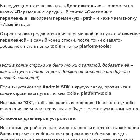
В следующем окне на вкладке «
Дополнительно
» нажимаем на
кнопку «
Переменные среды
». В списке «
Системные
переменные
» выбираем переменную «
path
» и нажимаем кнопку
«
Изменить…
»
Откроется окно редактирования переменной, и в пункте «з
начение
переменной
» в самый конец строки, после точки с запятой
добавляем путь к папке
tools
и папке
platform-tools
:
(
если в конце строки не было точки с запятой, добавьте её –
каждый путь в этой строке должен отделяться от другого
точкой с запятой
)
Если вы установили
Android SDK
в другую папку, пропишите в
конце строки ваш путь к папкам tools и
platform-tools
.
Нажимаем "
ОК
", чтобы сохранить изменения. После этого, чтобы
изменения вступили в силу, нужно будет перезагрузить компьютер.
Установка драйверов устройства.
Некоторые устройства, например телефоны и планшеты компании
Samsung
имеют собственное программное обеспечение для
синхронизации с компьютером, и если оно у вас установлено на