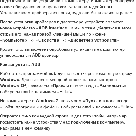
Подключаем наше устройство к компьютеру. Компьютер обнаружит
новое оборудование и предложит установить драйверы.
Устанавливаем драйверы из папки, куда они были скачаны ранее.
После установки драйверов в диспетчере устройств появится
новое устройство «
ADB Interface
» и мы можем убедиться в этом
открыв его, нажав правой клавишей мыши по иконке
«
Компьютер
» -> «
Свойства
» -> «
Диспетчер устройств
»
Кроме того, вы можете попробовать установить на компьютер
универсальный ADB драйвер.
Как запустить ADB
Работать с программой
adb
лучше всего через командную строку
Windows
. Для вызова командной строки на компьютере с
Windows XP
, нажимаем «
Пуск
» и в поле ввода «
Выполнить
»
набираем
cmd
и нажимаем «Enter».
На компьютере с
Windows 7
, нажимаем «
Пуск
» и в поле ввода
«Найти программы и файлы» набираем
cmd
и нажимаем «Enter».
Откроется окно командной строки, и для того чтобы, например
посмотреть какие устройства у нас подключены к компьютеру,
набираем в нем команду