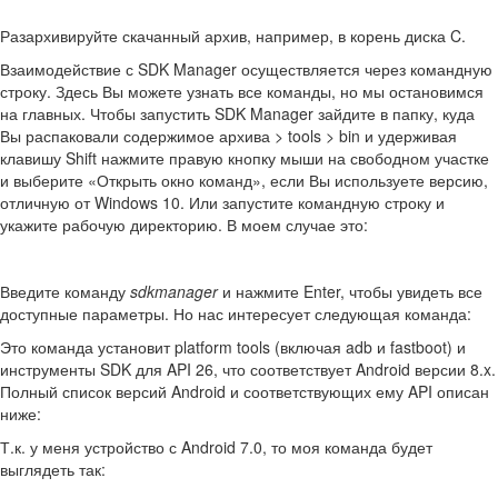
Разархивируйте скачанный архив, например, в корень диска C.
Взаимодействие с SDK Manager осуществляется через командную
строку. Здесь Вы можете узнать все команды, но мы остановимся
на главных. Чтобы запустить SDK Manager зайдите в папку, куда
Вы распаковали содержимое архива > tools > bin и удерживая
клавишу Shift нажмите правую кнопку мыши на свободном участке
и выберите «Открыть окно команд», если Вы используете версию,
отличную от Windows 10. Или запустите командную строку и
укажите рабочую директорию. В моем случае это:
Введите команду
sdkmanager
и нажмите Enter, чтобы увидеть все
доступные параметры. Но нас интересует следующая команда:
Это команда установит platform tools (включая adb и fastboot) и
инструменты SDK для API 26, что соответствует Android версии 8.x.
Полный список версий Android и соответствующих ему API описан
ниже:
Т.к. у меня устройство с Android 7.0, то моя команда будет
выглядеть так: