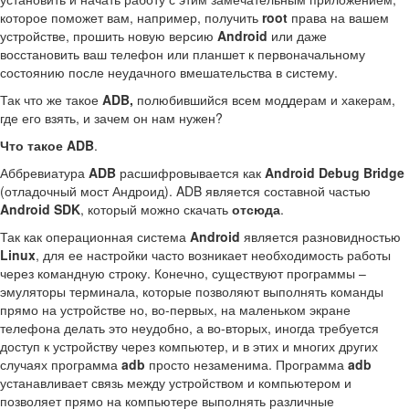
которое поможет вам, например, получить
root
права на вашем
устройстве, прошить новую версию
Android
или даже
восстановить ваш телефон или планшет к первоначальному
состоянию после неудачного вмешательства в систему.
Так что же такое
ADB,
полюбившийся всем моддерам и хакерам,
где его взять, и зачем он нам нужен?
Что такое ADB
.
Аббревиатура
ADB
расшифровывается как
Android Debug Bridge
(отладочный мост Андроид). ADB является составной частью
Android SDK
, который можно скачать
отсюда
.
Так как операционная система
Android
является разновидностью
Linux
, для ее настройки часто возникает необходимость работы
через командную строку. Конечно, существуют программы –
эмуляторы терминала, которые позволяют выполнять команды
прямо на устройстве но, во-первых, на маленьком экране
телефона делать это неудобно, а во-вторых, иногда требуется
доступ к устройству через компьютер, и в этих и многих других
случаях программа
adb
просто незаменима. Программа
adb
устанавливает связь между устройством и компьютером и
позволяет прямо на компьютере выполнять различные