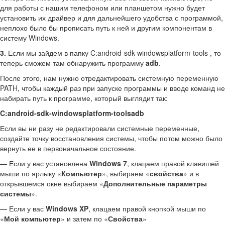
для работы с нашим телефоном или планшетом нужно будет
установить их драйвер и для дальнейшего удобства с программой,
неплохо было бы прописать путь к ней и другим компонентам в
систему Windows.
3.
Если мы зайдем в папку C:android-sdk-windowsplatform-tools , то
теперь сможем там обнаружить программу
adb
.
После этого, нам нужно отредактировать системную переменную
PATH, чтобы каждый раз при запуске программы и вводе команд не
набирать путь к программе, который выглядит так:
C:android-sdk-windowsplatform-toolsadb
Если вы ни разу не редактировали системные переменные,
создайте точку восстановления системы, чтобы потом можно было
вернуть ее в первоначальное состояние.
— Если у вас установлена
Windows 7
, клацаем правой клавишей
мыши по ярлыку «
Компьютер
», выбираем «
свойства
» и в
открывшемся окне выбираем «
Дополнительные параметры
системы
».
— Если у вас
Windows XP
, клацаем правой кнопкой мыши по
«
Мой компьютер
» и затем по «
Свойства
»