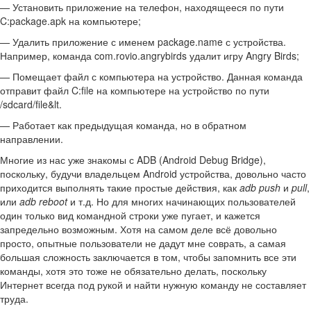
— Установить приложение на телефон, находящееся по пути
C:package.apk на компьютере;
— Удалить приложение с именем package.name с устройства.
Например, команда com.rovio.angrybirds удалит игру Angry Birds;
— Помещает файл с компьютера на устройство. Данная команда
отправит файл C:file на компьютере на устройство по пути
/sdcard/file&lt.
— Работает как предыдущая команда, но в обратном
направлении.
Многие из нас уже знакомы с ADB (Android Debug Bridge),
поскольку, будучи владельцем Android устройства, довольно часто
приходится выполнять такие простые действия, как
adb push
и
pull
,
или
adb reboot
и т.д. Но для многих начинающих пользователей
один только вид командной строки уже пугает, и кажется
запредельно возможным. Хотя на самом деле всё довольно
просто, опытные пользователи не дадут мне соврать, а самая
большая сложность заключается в том, чтобы запомнить все эти
команды, хотя это тоже не обязательно делать, поскольку
Интернет всегда под рукой и найти нужную команду не составляет
труда.