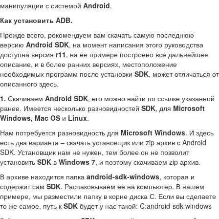
манипуляции с системой
Android
.
Как установить ADB.
Прежде всего, рекомендуем вам скачать самую последнюю
версию
Android SDK
, на момент написания этого руководства
доступна версия
r11
, на ее примере построено все дальнейшее
описание, и в более ранних версиях, местоположение
необходимых программ после установки
SDK
, может отличаться от
описанного здесь.
1.
Скачиваем
Android SDK
, его можно найти по ссылке указанной
ранее. Имеется несколько разновидностей
SDK
, для
Microsoft
Windows, Mac OS
и
Linux
.
Нам потребуется разновидность для
Microsoft Windows
. И здесь
есть два варианта – скачать установщик или zip архив с Android
SDK. Установщик нам не нужен, тем более он не позволит
установить
SDK
в
Windows 7
, и поэтому скачиваем zip архив.
В архиве находится папка
android-sdk-windows
, которая и
содержит сам
SDK
. Распаковываем ее на компьютер. В нашем
примере, мы разместили папку в корне диска С. Если вы сделаете
то же самое, путь к
SDK
будет у нас такой: C:android-sdk-windows