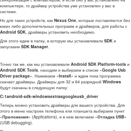
компьютере, то драйвер устройства уже установлен у вас в
системе.
Но для таких устройств, как
Nexus One
, которые поставляются без
каких либо дополнительных программ и драйверов, для работы с
Android
SDK
, драйверы установить необходимо.
Для этого идем в папку, в которую мы устанавливали
SDK
и
запускаем
SDK Manager
.
Точно так же, как мы устанавливали
Android SDK Platform-tools
и
Android SDK Tools
, находим и выбираем в списке «
Google Usb
Driver package
». Нажимаем «
Install
» и ждем пока программа
скачает драйверы. Драйверы для 32 и 64 разрядной
Windows
будут скачаны в следующую папку:
C:1android-sdk-windowsextrasgoogleusb_driver
Теперь можно установить драйверы для вашего устройства. Для
этого в меню настроек телефона или планшета выбираем пункт
«
Приложения
» (Applications), и в нем включаем «
Отладка USB
»
(USB debugging).