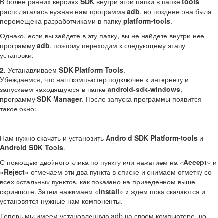
В более ранних версиях
SDK
внутри этой папки в папке
tools
располагалась нужная нам программа
adb
, но позднее она была
перемещена разработчиками в папку
platform-tools
.
Однако, если вы зайдете в эту папку, вы не найдете внутри нее
программу
adb
, поэтому переходим к следующему этапу
установки.
2.
Устанавливаем
SDK Platform Tools
.
Убеждаемся, что наш компьютер подключен к интернету и
запускаем находящуюся в папке
android-sdk-windows
,
программу
SDK Manager
. После запуска программы появится
такое окно:
Нам нужно скачать и установить
Android SDK Platform-tools
и
Android SDK Tools
.
С помощью двойного клика по пункту или нажатием на «
Accept
» и
«
Reject
» отмечаем эти два пункта в списке и снимаем отметку со
всех остальных пунктов, как показано на приведенном выше
скриншоте. Затем нажимаем «
Install
» и ждем пока скачаются и
установятся нужные нам компоненты.
Теперь мы имеем установленную adb на своем компьютере, но