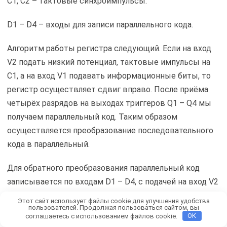
C1, C2 – тактовые синхроимпульсы.
D1 – D4 – входы для записи параллельного кода.
Алгоритм работы регистра следующий. Если на вход
V2 подать низкий потенциал, тактовые импульсы на
C1, а на вход V1 подавать информационные биты, то
регистр осуществляет сдвиг вправо. После приёма
четырёх разрядов на выходах триггеров Q1 – Q4 мы
получаем параллельный код. Таким образом
осуществляется преобразование последовательного
кода в параллельный.
Для обратного преобразования параллельный код
записывается по входам D1 – D4, с подачей на вход V2
высокого потенциала и тактовых импульсов на вход
Этот сайт использует файлы cookie для улучшения удобства
пользователей. Продолжая пользоваться сайтом, вы
С2. Затем подавая на вход V2 низкий потенциал, а
соглашаетесь с использованием файлов cookie.
OK
тактовые импульсы на вход С1 мы сдвигаем