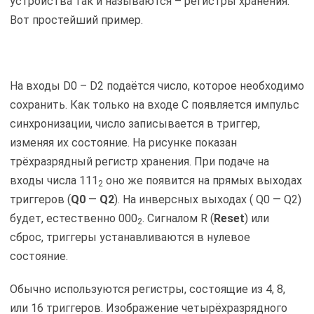
устройства так и называются – регистры хранения.
Вот простейший пример.
На входы D0 – D2 подаётся число, которое необходимо
сохранить. Как только на входе С появляется импульс
синхронизации, число записывается в триггер,
изменяя их состояние. На рисунке показан
трёхразрядный регистр хранения. При подаче на
входы числа 111
оно же появится на прямых выходах
2
триггеров (
Q0
—
Q2
). На инверсных выходах ( Q0 — Q2)
будет, естественно 000
. Сигналом R (
Reset
) или
2
сброс, триггеры устанавливаются в нулевое
состояние.
Обычно используются регистры, состоящие из 4, 8,
или 16 триггеров. Изображение четырёхразрядного