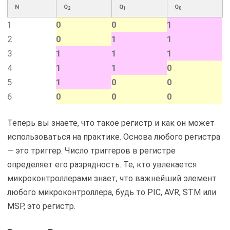
N
Q
Q
Q
2
1
0
1
0
0
1
2
0
1
1
3
1
1
1
4
1
1
0
5
1
0
0
6
0
0
0
Теперь вы знаете, что такое регистр и как он может
использоваться на практике. Основа любого регистра
— это триггер. Число триггеров в регистре
определяет его разрядность. Те, кто увлекается
микроконтроллерами знает, что важнейший элемент
любого микроконтроллера, будь то PIC, AVR, STM или
MSP, это регистр.