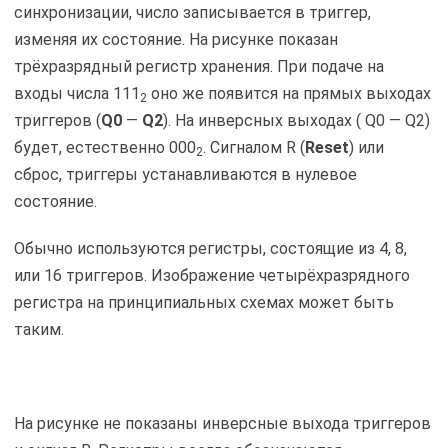
синхронизации, число записывается в триггер,
изменяя их состояние. На рисунке показан
трёхразрядный регистр хранения. При подаче на
входы числа 111
оно же появится на прямых выходах
2
триггеров (
Q0
—
Q2
). На инверсных выходах ( Q0 — Q2)
будет, естественно 000
. Сигналом R (
Reset
) или
2
сброс, триггеры устанавливаются в нулевое
состояние.
Обычно используются регистры, состоящие из 4, 8,
или 16 триггеров. Изображение четырёхразрядного
регистра на принципиальных схемах может быть
таким.
На рисунке не показаны инверсные выхода триггеров