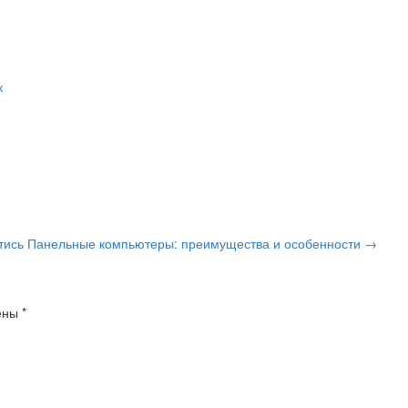
к
тись
Панельные компьютеры: преимущества и особенности
→
чены
*