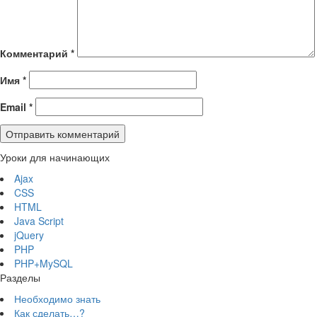
Комментарий
*
Имя
*
Email
*
Уроки для начинающих
Ajax
CSS
HTML
Java Script
jQuery
PHP
PHP+MySQL
Разделы
Необходимо знать
Как сделать…?