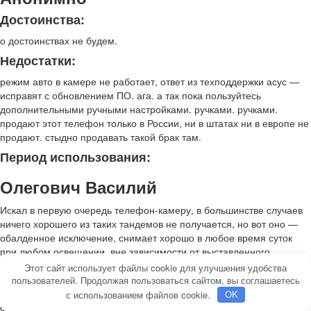
Достоинства:
о достоинствах не будем.
Недостатки:
режим авто в камере не работает, ответ из техподдержки асус —
исправят с обновлением ПО. ага. а так пока пользуйтесь
дополнительными ручными настройками. ручками. ручками.
продают этот телефон только в России, ни в штатах ни в европе не
продают. стыдно продавать такой брак там.
Период использования:
Олегович Василий
Искал в первую очередь телефон-камеру, в большинстве случаев
ничего хорошего из таких тандемов не получается, но вот оно —
обалденное исключение, снимает хорошо в любое время суток
при любом освещении, вне зависимости от выставленного
разрешения, 4К видео снимает только в путь, на видео нормально
Этот сайт использует файлы cookie для улучшения удобства
видны даже мельчайшие объекты. Оптический зум хорошо
пользователей. Продолжая пользоваться сайтом, вы соглашаетесь
справляется, иногда даже ленился и вместо того чтобы подойти к
с использованием файлов cookie.
OK
объекту съёмки поближе просто использовал его, ну и