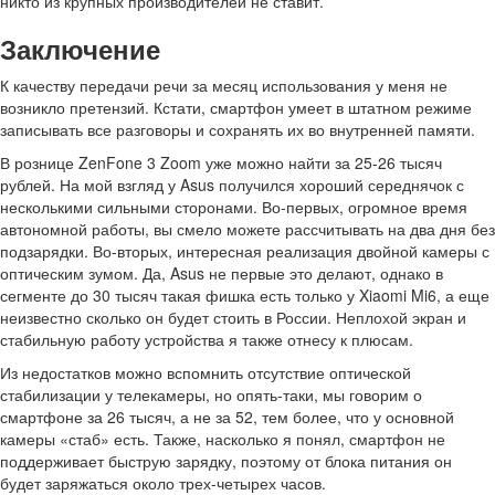
никто из крупных производителей не ставит.
Заключение
К качеству передачи речи за месяц использования у меня не
возникло претензий. Кстати, смартфон умеет в штатном режиме
записывать все разговоры и сохранять их во внутренней памяти.
В рознице ZenFone 3 Zoom уже можно найти за 25-26 тысяч
рублей. На мой взгляд у Asus получился хороший середнячок с
несколькими сильными сторонами. Во-первых, огромное время
автономной работы, вы смело можете рассчитывать на два дня без
подзарядки. Во-вторых, интересная реализация двойной камеры с
оптическим зумом. Да, Asus не первые это делают, однако в
сегменте до 30 тысяч такая фишка есть только у Xiaomi Mi6, а еще
неизвестно сколько он будет стоить в России. Неплохой экран и
стабильную работу устройства я также отнесу к плюсам.
Из недостатков можно вспомнить отсутствие оптической
стабилизации у телекамеры, но опять-таки, мы говорим о
смартфоне за 26 тысяч, а не за 52, тем более, что у основной
камеры «стаб» есть. Также, насколько я понял, смартфон не
поддерживает быструю зарядку, поэтому от блока питания он
будет заряжаться около трех-четырех часов.