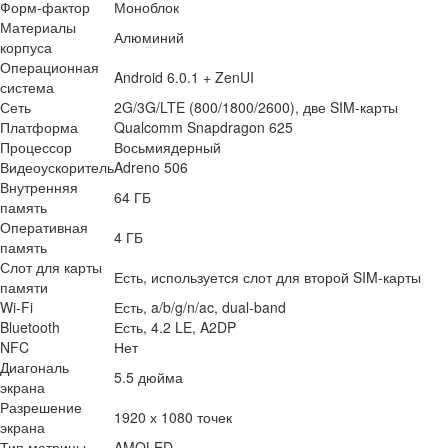
Форм-фактор
Моноблок
Материалы
Алюминий
корпуса
Операционная
Android 6.0.1 + ZenUI
система
Сеть
2G/3G/LTE (800/1800/2600), две SIM-карты
Платформа
Qualcomm Snapdragon 625
Процессор
Восьмиядерный
Видеоускоритель
Adreno 506
Внутренняя
64 ГБ
память
Оперативная
4 ГБ
память
Слот для карты
Есть, используется слот для второй SIM-карты
памяти
Wi-Fi
Есть, a/b/g/n/ac, dual-band
Bluetooth
Есть, 4.2 LE, A2DP
NFC
Нет
Диагональ
5.5 дюйма
экрана
Разрешение
1920 х 1080 точек
экрана
Тип матрицы
AMOLED