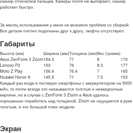
сканер отпечатков пальцев. Камеры почти не выпирают, сканер
работает быстро.
За месяц использования у меня не возникло проблем со сборкой.
Все детали плотно подогнаны друг к другу, люфты отсутствуют.
Габариты
Высота (мм)
Ширина (мм)
Толщина (мм)
Вес (грамм)
Asus ZenFone 3 Zoom
154.3
77
8
170
Lenovo P2
153
76
8.3
177
Moto Z Play
156.4
76.4
7
165
Huawei Honor 8
145.5
71
7.5
153
Каждый раз когда я тестирую смартфоны с аккумулятором на 5000
мАч, то почти всегда это оказываются толстые и неаккуратные
кирпичи, но в случае с ZenFone 3 Zoom в Asus удалось
хорошенько поработать над толщиной. Zoom не ощущается в руке
толстым, и это большой плюс модели.
Экран