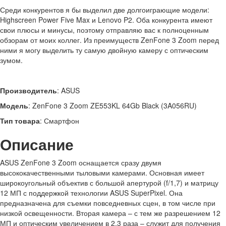
Среди конкурентов я бы выделил две долгоиграющие модели:
Highscreen Power Five Max и Lenovo P2. Оба конкурента имеют
свои плюсы и минусы, поэтому отправляю вас к полноценным
обзорам от моих коллег. Из преимуществ ZenFone 3 Zoom перед
ними я могу выделить ту самую двойную камеру с оптическим
зумом.
Производитель
: ASUS
Модель
: ZenFone 3 Zoom ZE553KL 64Gb Black (3A056RU)
Тип товара
: Смартфон
Описание
ASUS ZenFone 3 Zoom оснащается сразу двумя
высококачественными тыловыми камерами. Основная имеет
широкоугольный объектив с большой апертурой (f/1,7) и матрицу
12 МП с поддержкой технологии ASUS SuperPixel. Она
предназначена для съемки повседневных сцен, в том числе при
низкой освещенности. Вторая камера – с тем же разрешением 12
МП и оптическим увеличением в 2,3 раза – служит для получения