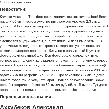
Оболочка красивая.
Недостатки:
Камера ужасная! Телефон позиционируется как камерафон! Везде
писали об оптическом зуме, но никакого оптического 2.3 зума
здесь нет! Есть просто вторая камера, с другим сенсором и плохой
светосилой, в которую впаяли другую линзу в другим фокусным
расстоянием, которое даёт как раз приближение! И эта линза не
смещается внутри камеры, она статична! И чёрт бы с этим 2.3x
увеличением, ведь есть же просто камера без увеличения, на
самом последнем сенсоре от Sony. но и она ужасна! Шумы на
фотографии страшнейшие! Вся фотография сплошной шум,
точнее, шум на картинке отдаленно похож на то, что мне хотелось
заснять. Радость от покупки прошла буквально через пару часов(((
Такие камеры были популярны на кнопочных звонилках в 2000-ых
годах и имели разрешение 0.3 МП. Про вечерние снимки я даже
ничего говорить не хочу- это мрак. Полное разочарование. Даже
если бы потрачено было не 30 тысяч рублей, а 15 тысяч. Тут даже
цена не играет роли, он просто очень плохо фотографирует.
Период использования:
Ахкубеков Александр