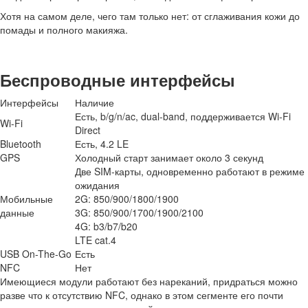
Хотя на самом деле, чего там только нет: от сглаживания кожи до
помады и полного макияжа.
Беспроводные интерфейсы
Интерфейсы
Наличие
Есть, b/g/n/ac, dual-band, поддерживается Wi-Fi
Wi-Fi
Direct
Bluetooth
Есть, 4.2 LE
GPS
Холодный старт занимает около 3 секунд
Две SIM-карты, одновременно работают в режиме
ожидания
Мобильные
2G: 850/900/1800/1900
данные
3G: 850/900/1700/1900/2100
4G: b3/b7/b20
LTE cat.4
USB On-The-Go
Есть
NFC
Нет
Имеющиеся модули работают без нареканий, придраться можно
разве что к отсутствию NFC, однако в этом сегменте его почти