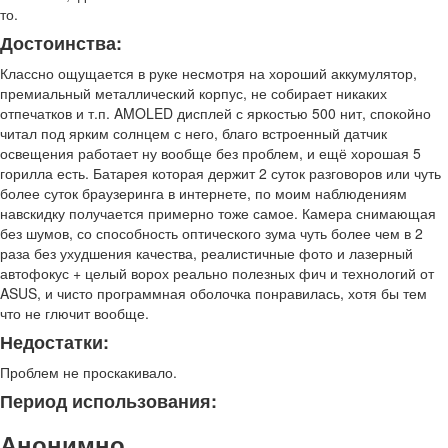
то.
Достоинства:
Классно ощущается в руке несмотря на хороший аккумулятор,
премиальный металлический корпус, не собирает никаких
отпечатков и т.п. AMOLED дисплей с яркостью 500 нит, спокойно
читал под ярким солнцем с него, благо встроенный датчик
освещения работает ну вообще без проблем, и ещё хорошая 5
горилла есть. Батарея которая держит 2 суток разговоров или чуть
более суток браузеринга в интернете, по моим наблюдениям
навскидку получается примерно тоже самое. Камера снимающая
без шумов, со способность оптического зума чуть более чем в 2
раза без ухудшения качества, реалистичные фото и лазерный
автофокус + целый ворох реально полезных фич и технологий от
ASUS, и чисто программная оболочка понравилась, хотя бы тем
что не глючит вообще.
Недостатки:
Проблем не проскакивало.
Период использования:
Анонимно