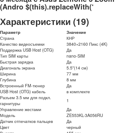
(Andro $(this).replaceWith(‘
Характеристики (19)
Параметр
Значение
Страна
КНР
Качество видеосъемки
3840×2160 Пикс (4K)
Поддержка USB Host (OTG)
Да
Тип SIM карты
nano-SIM
Быстрая зарядка
Да
Диагональ экрана
5.5"(14 см)
Ширина
77 мм
Глубина
8 мм
Встроенный FM-тюнер
Да
USB Host (OTG) кабель
в комплекте
Разъем 3.5 мм для подкл.
1
гарнитуры
Управление жестами
Да
Модель
ZE553KL-3A056RU
Датчик отпечатков пальцев
Да
Цвет
черный