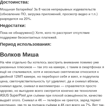
Достоинства:
Мощьная батарейка! За 8 часов непрерывных издевательств
(обновление ПО, загрузка приложений, просмотр видео и т.п.)
разрядился на 20%.
Недостатки:
Пока не обнаружено)) Хотя, кого-то расстроит отсутствие
поддержки бесконтактных платежей.
Период использования:
Волков Миша
На чём отдельно бы хотелось заострить внимание помимо уже
указанных плюсиков — так это на камере, с таким в смартфонах я
ещё не сталкивался, хотя и несколько скептически относился к
двойной 12МП камере, но переборол себя и взял, и подкупила
цена, светочувствительность тут удивляет, да и снимал вблизи,
снимал вдали, снимал в миллиметрах — справляется просто
здорово, но выгоднее всего смотрится конечно же технология
ASUS SuperPixel для съёмки при плохой освещённости, качество
выдаёт огого. Снимал и 4К — телефон не греется, заряд теряет
неспешно, где-то за полчаса съёмки в 4К сел всего на 7%. Вот так-