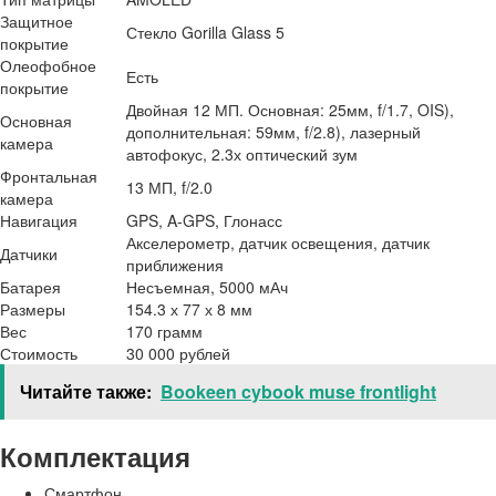
Защитное
Стекло Gorilla Glass 5
покрытие
Олеофобное
Есть
покрытие
Двойная 12 МП. Основная: 25мм, f/1.7, OIS),
Основная
дополнительная: 59мм, f/2.8), лазерный
камера
автофокус, 2.3х оптический зум
Фронтальная
13 МП, f/2.0
камера
Навигация
GPS, A-GPS, Глонасс
Акселерометр, датчик освещения, датчик
Датчики
приближения
Батарея
Несъемная, 5000 мАч
Размеры
154.3 х 77 х 8 мм
Вес
170 грамм
Стоимость
30 000 рублей
Читайте также:
Bookeen cybook muse frontlight
Комплектация
Смартфон