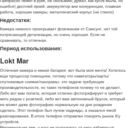
Прекрасно лежит в руке, не скользкий( думал, как кусок мыла, но
ошибся) дисплей яркий, аккумулятор вне конкуренции, плавная
работа, хорошие камеры, металлический корпус (не стекло)
Недостатки:
Камера немного проигрывает флагманам от Самсунг, нет той
потрясающей детализации, но очень хорошая. Если не
сравнивать, то отличная.
Период использования:
Lokt Mar
Отличная камера и емкая батарея- вот была моя мечта! Хотелось
еще процессор помощнее, потому что навигаторы/карты/
спутниковые снимки/панорамы- это задачи требующие
производительности, но таких телефонов почему-то не делают.
Либо вот вам лопата, которая отлично фотографирует и требует
жить рядом с розеткой, либо вот вам автономный брусок, который
не может даже фотографию нормальную на дне рождении
сделать. Этот телефон был лучом надежды, а оказался ямой
разочарования. В итоге телефон отправлен покорять рынок б/у
устройств.
Рекомендации тем, у кого не получилось от него избавиться: