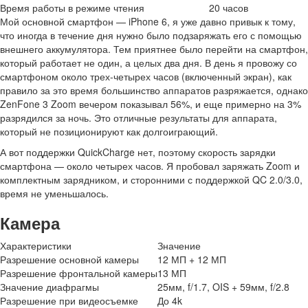
Время работы в режиме чтения
20 часов
Мой основной смартфон — iPhone 6, я уже давно привык к тому,
что иногда в течение дня нужно было подзаряжать его с помощью
внешнего аккумулятора. Тем приятнее было перейти на смартфон,
который работает не один, а целых два дня. В день я провожу со
смартфоном около трех-четырех часов (включенный экран), как
правило за это время большинство аппаратов разряжается, однако
ZenFone 3 Zoom вечером показывал 56%, и еще примерно на 3%
разрядился за ночь. Это отличные результаты для аппарата,
который не позиционируют как долгоиграющий.
А вот поддержки QuickCharge нет, поэтому скорость зарядки
смартфона — около четырех часов. Я пробовал заряжать Zoom и
комплектным зарядником, и сторонними с поддержкой QC 2.0/3.0,
время не уменьшалось.
Камера
Характеристики
Значение
Разрешение основной камеры
12 МП + 12 МП
Разрешение фронтальной камеры
13 МП
Значение диафрагмы
25мм, f/1.7, OIS + 59мм, f/2.8
Разрешение при видеосъемке
До 4k