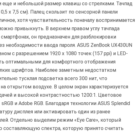
и еще и небольшой размер клавиш со стрелками. Тачпад
,5 х 7,5 см). Палец скользит по сенсорной панели
личное, хотя чувствительность поначалу воспринимается
можно привыкнуть. В верхнем правом углу тачпада
в смартфонах, он предназначен для разблокировки
без необходимости ввода пароля. ASUS ZenBook UX430UN
м с разрешением 1920 x 1080 точек (157 ppi) и LED-
ть оптимальными для комфортного отображения
мелких шрифтов. Наиболее заметным недостатком
тельно тусклая подсветка всего 300 нит, что
 на открытом воздухе. В целом экран характеризуется
дачей и высокой контрастностью 1200:1. Цветовое
sRGB и Adobe RGB. Благодаря технологии ASUS Splendid
туру дисплея или активировать один из ранее
лей. Отдельно выделим режим «Eye Care», который
ю составляющую спектра, которую принято считать