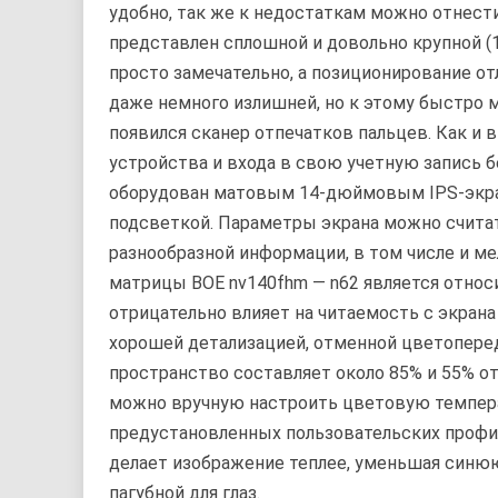
удобно, так же к недостаткам можно отнест
представлен сплошной и довольно крупной (10
просто замечательно, а позиционирование от
даже немного излишней, но к этому быстро 
появился сканер отпечатков пальцев. Как и 
устройства и входа в свою учетную запись 
оборудован матовым 14-дюймовым IPS-экрано
подсветкой. Параметры экрана можно счита
разнообразной информации, в том числе и 
матрицы BOE nv140fhm — n62 является относи
отрицательно влияет на читаемость с экрана
хорошей детализацией, отменной цветопере
пространство составляет около 85% и 55% от 
можно вручную настроить цветовую темпера
предустановленных пользовательских профи
делает изображение теплее, уменьшая синю
пагубной для глаз.