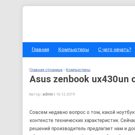
Главная
Компьютеры
С чего начать?
Главная страница
»
Компьютеры
Asus zenbook ux430un 
Автор:
admin
|
16.12.2019
Совсем недавно вопрос о том, какой ноутбу
контексте технических характеристик. Сейча
решений производитель предлагает нам и до