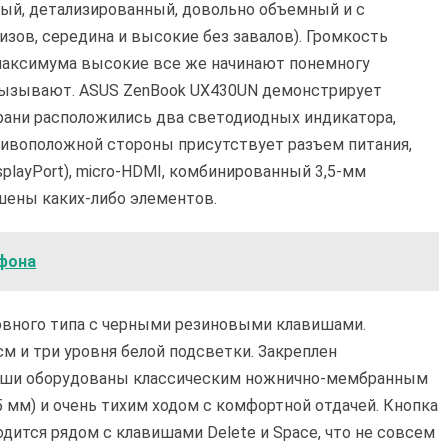
тый, детализированный, довольно объемный и с
зов, середина и высокие без завалов). Громкость
 максимума высокие все же начинают понемногу
 вызывают. ASUS ZenBook UX430UN демонстрирует
грани расположились два светодиодных индикатора,
отивоположной стороны присутствует разъем питания,
isplayPort), micro-HDMI, комбинированный 3,5-мм
шены каких-либо элементов.
йфона
овного типа с черными резиновыми клавишами.
см и три уровня белой подсветки. Закреплен
виши оборудованы классическим ножнично-мембранным
 мм) и очень тихим ходом с комфортной отдачей. Кнопка
одится рядом с клавишами Delete и Space, что не совсем