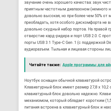
звучание очень хорошего качества: звук чис
приятным частотным диапазоном (немного ни
довольно высокая, но при более чем 50% от
преобладать, хотя особого дискомфорта не
довольно скудный набор портов. На правой 
отверстие кард-ридера и порт USB 2.0. С пр
порты USB 3.1 Type-C Gen .1 (с поддержкой D
аудиоразъем. Тыльная и лицевая стороны ли
Читайте также:
Apple программы для а
Ноутбук оснащен обычной клавиатурой остр
Клавиатурный блок имеет размер 27,8 х 10,2 
клавиатурный блок довольно надежно. Кла
механизмом, который обладает коротким (1,5
питания встроена в клавиатурный блок и нах