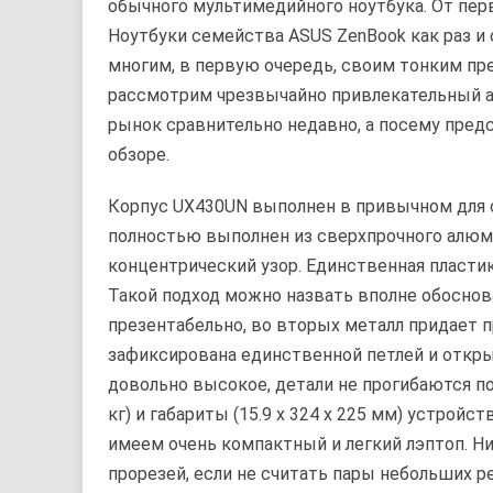
обычного мультимедийного ноутбука. От перво
Ноутбуки семейства ASUS ZenBook как раз и 
многим, в первую очередь, своим тонким п
рассмотрим чрезвычайно привлекательный а
рынок сравнительно недавно, а посему пред
обзоре.
Корпус UX430UN выполнен в привычном для 
полностью выполнен из сверхпрочного алюм
концентрический узор. Единственная пластик
Такой подход можно назвать вполне обоснов
презентабельно, во вторых металл придает 
зафиксирована единственной петлей и откры
довольно высокое, детали не прогибаются под
кг) и габариты (15.9 x 324 x 225 мм) устройс
имеем очень компактный и легкий лэптоп. 
прорезей, если не считать пары небольших р