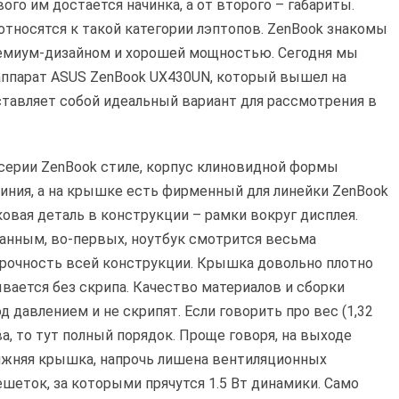
го им достается начинка, а от второго – габариты.
относятся к такой категории лэптопов. ZenBook знакомы
ремиум-дизайном и хорошей мощностью. Сегодня мы
ппарат ASUS ZenBook UX430UN, который вышел на
ставляет собой идеальный вариант для рассмотрения в
серии ZenBook стиле, корпус клиновидной формы
иния, а на крышке есть фирменный для линейки ZenBook
овая деталь в конструкции – рамки вокруг дисплея.
анным, во-первых, ноутбук смотрится весьма
прочность всей конструкции. Крышка довольно плотно
вается без скрипа. Качество материалов и сборки
 давлением и не скрипят. Если говорить про вес (1,32
тва, то тут полный порядок. Проще говоря, на выходе
Нижняя крышка, напрочь лишена вентиляционных
ешеток, за которыми прячутся 1.5 Вт динамики. Само