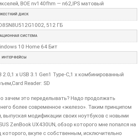
икселей, BOE nv140fhm — n62,IPS матовый
ЖЕСТКИЙ ДИСК
SD8SN8U512G1002, 512 ГБ
РАЦИОННАЯ СИСТЕМА
Windows 10 Home 64 Бит
ИНТЕРФЕЙСЫ
SB 2.0,1 x USB 3.1 Gen1 Type-C,1 x комбинированный
ъем,Card Reader: SD
 то зачем это переделывать? Надо продолжать
в него более современное «железо». Таким принципом
, выпуская модификации своих ноутбуков с новыми
ASUS ZenBook UX430UN, обзор которого мне попался на
д которого, вкупе с собственным, исключительно