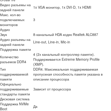
Видео разъемы на
1x VGA монитор, 1x DVI-D, 1x HDMI
задней панели
Макс. кол-во
подключаемых
3
мониторов
Аудио
Звук
8-канальный HDA кодек Realtek ALC887
Аудио разъемы на
Line-out, Line-in, Mic-in
задней панели
Поддержка памяти
4 (2х канальный контроллер памяти).
Количество
Поддерживается Extreme Memory Profile
разъемов DDR4
(XMP).
Тип
DDR4. Максимальная поддерживаемая
поддерживаемой
пропускная способность памяти указана в
памяти
описании процессора
Официально
поддерживаемые
Зависит от процессора
стандарты памяти
Дисковая система
Поддержка NVMe
Да
Boot