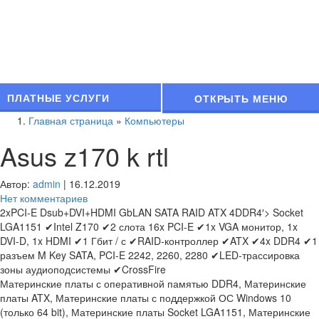
ПЛАТНЫЕ УСЛУГИ
ОТКРЫТЬ МЕНЮ
Главная страница
»
Компьютеры
Asus z170 k rtl
Автор:
admin
|
16.12.2019
Нет комментариев
2xPCI-E Dsub+DVI+HDMI GbLAN SATA RAID ATX 4DDR4′> Socket
LGA1151 ✔Intel Z170 ✔2 слота 16x PCI-E ✔1x VGA монитор, 1x
DVI-D, 1x HDMI ✔1 Гбит / с ✔RAID-контроллер ✔ATX ✔4x DDR4 ✔1
разъем M Key SATA, PCI-E 2242, 2260, 2280 ✔LED-трассировка
зоны аудиоподсистемы ✔CrossFire
Материнские платы с оперативной памятью DDR4, Материнские
платы ATX, Материнские платы с поддержкой ОС Windows 10
(только 64 bit), Материнские платы Socket LGA1151, Материнские