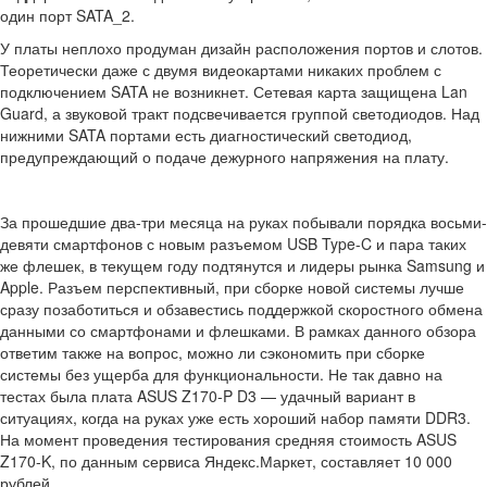
один порт SATA_2.
У платы неплохо продуман дизайн расположения портов и слотов.
Теоретически даже с двумя видеокартами никаких проблем с
подключением SATA не возникнет. Сетевая карта защищена Lan
Guard, а звуковой тракт подсвечивается группой светодиодов. Над
нижними SATA портами есть диагностический светодиод,
предупреждающий о подаче дежурного напряжения на плату.
За прошедшие два-три месяца на руках побывали порядка восьми-
девяти смартфонов с новым разъемом USB Type-C и пара таких
же флешек, в текущем году подтянутся и лидеры рынка Samsung и
Apple. Разъем перспективный, при сборке новой системы лучше
сразу позаботиться и обзавестись поддержкой скоростного обмена
данными со смартфонами и флешками. В рамках данного обзора
ответим также на вопрос, можно ли сэкономить при сборке
системы без ущерба для функциональности. Не так давно на
тестах была плата ASUS Z170-P D3 — удачный вариант в
ситуациях, когда на руках уже есть хороший набор памяти DDR3.
На момент проведения тестирования средняя стоимость ASUS
Z170-K, по данным сервиса Яндекс.Маркет, составляет 10 000
рублей.