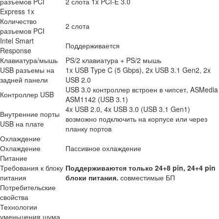
разъемов PCI
2 слота 1x PCI-E 3.0
Express 1x
Количество
2 слота
разъемов PCI
Intel Smart
Поддерживается
Response
Клавиатура/мышь
PS/2 клавиатура + PS/2 мышь
USB разъемы на
1x USB Type C (5 Gbps), 2x USB 3.1 Gen2, 2x
задней панели
USB 2.0
USB 3.0 контроллер встроен в чипсет, ASMedia
Контроллер USB
ASM1142 (USB 3.1)
4x USB 2.0, 4x USB 3.0 (USB 3.1 Gen1)
Внутренние порты
возможно подключить на корпусе или через
USB на плате
планку портов
Охлаждение
Охлаждение
Пассивное охлаждение
Питание
Требования к блоку
Поддерживаются только 24+8 pin, 24+4 pin
питания
блоки питания.
совместимые БП
Потребительские
свойства
Технологии
уменьшения шума