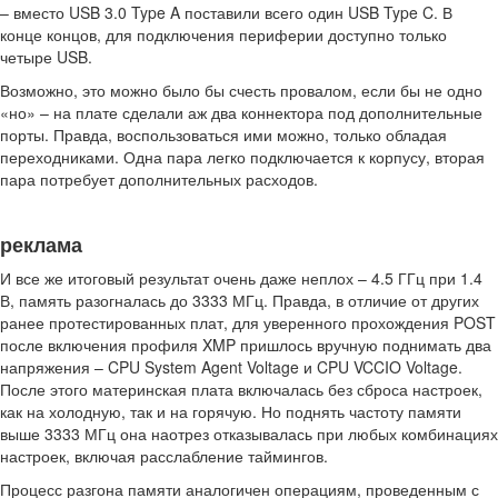
– вместо USB 3.0 Type A поставили всего один USB Type C. В
конце концов, для подключения периферии доступно только
четыре USB.
Возможно, это можно было бы счесть провалом, если бы не одно
«но» – на плате сделали аж два коннектора под дополнительные
порты. Правда, воспользоваться ими можно, только обладая
переходниками. Одна пара легко подключается к корпусу, вторая
пара потребует дополнительных расходов.
реклама
И все же итоговый результат очень даже неплох – 4.5 ГГц при 1.4
В, память разогналась до 3333 МГц. Правда, в отличие от других
ранее протестированных плат, для уверенного прохождения POST
после включения профиля XMP пришлось вручную поднимать два
напряжения – CPU System Agent Voltage и CPU VCCIO Voltage.
После этого материнская плата включалась без сброса настроек,
как на холодную, так и на горячую. Но поднять частоту памяти
выше 3333 МГц она наотрез отказывалась при любых комбинациях
настроек, включая расслабление таймингов.
Процесс разгона памяти аналогичен операциям, проведенным с