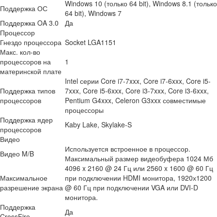
Windows 10 (только 64 bit), Windows 8.1 (только
Поддержка ОС
64 bit), Windows 7
Поддержка OA 3.0
Да
Процессор
Гнездо процессора
Socket LGA1151
Макс. кол-во
процессоров на
1
материнской плате
Intel серии Core i7-7xxx, Core i7-6xxx, Core i5-
Поддержка типов
7xxx, Core i5-6xxx, Core i3-7xxx, Core i3-6xxx,
процессоров
Pentium G4xxx, Celeron G3xxx совместимые
процессоры
Поддержка ядер
Kaby Lake, Skylake-S
процессоров
Видео
Используется встроенное в процессор.
Видео M/B
Максимальный размер видеобуфера 1024 Мб
4096 x 2160 @ 24 Гц или 2560 x 1600 @ 60 Гц
Максимальное
при подключении HDMI монитора, 1920х1200
разрешение экрана
@ 60 Гц при подключении VGA или DVI-D
монитора.
Поддержка
Да
CrossFire