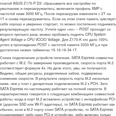
платой ASUS Z170-P D3: сбрасываете все настройки по
умолчанию и перезагружаетесь; включаете профиль XMP с
частотой ниже 3000 МГц. После перезагрузки изменяете с 2Т на
1Т и снова перезагружаетесь. Если на этом этапе память чувствует
себя хорошо и уверенно стартует, то можно постепенно поднимать
результирующую частоту. Учтите одно «но» – POST проходит со
второго-третьего раза, можно пробовать поднять CPU System
Agent Voltage и CPU VCCIO Voltage. Для Z170-K это дало 100%
успех в прохождении POST с частотой памяти 3333 МГц и при
достаточно низких таймингах 15-16-16-34 1Т.
Схема подключения устройств типичная. SATA Express совместно
работает с M.2. По заверению производителя, скорость порта М.2
соответствует формуле 4х. На деле этого, увы, не получается.
Видимо, общие ресурсы, разделяемые хабом, подвержены
снижению скорости. В результате скорость порта М.2 несколько
ниже, чем у плат с дискретным подключением М.2 к PCH. Зато
SATA Express по-настоящему работает на полной скорости. В
характеристиках говорится о следующих комбинациях совместной
работы: когда в порт М.2 вставлено устройство с интерфейсом PCI-
e (дорогие SSD или Wi-Fi адаптеры), то SATA Express работает как
обычно, если в М.2 порту стоит SATA устройство, то SATA Express
поддерживает либо одно PCI-e устройство, либо включен только