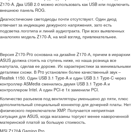
Z170-A. Два USB 2.0 можно использовать как USB или подключить
внешнюю панель ROG.
Диагностические светодиоды почти отсутствуют. Один диод
отвечает за индикацию дежурного напряжения, зато есть
подсветка логотипа и линий аудиотракта. При всех выявленных
аналогиях модель Z170-A, на мой взгляд, привлекательнее.
Версия Z170-Pro основана на дизайне Z170-А, причем в иерархии
ASUS должна стоять на ступень ниже, но наша розница все
напутала, сделав ее дороже. Их характеристики за минимальными
деталями схожи. В Pro установлен более качественный звук –
Realtek 1150. Один USB 3.1 Type-A и один USB 3.1 Type-C через
контроллер ASMedia сменились двумя USB 3.1 Type-A и
контроллером Intel. А один PCI-e 1x заменили PCI.
Количество разъемов под вентиляторы уменьшено до пяти, плюс
дополнительный специальный коннектор для дочерней платы. Нет
физического переключатели XMP. Получается неприятная
ситуация для ASUS, когда магазины торгуют менее навороченной
материнской платой за большую стоимость.
MSI Z170A Gaming Pro.