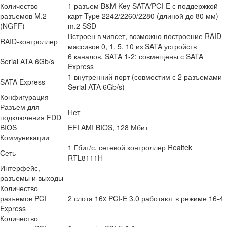
Количество
1 разъем B&M Key SATA/PCI-E с поддержкой
разъемов M.2
карт Type 2242/2260/2280 (длиной до 80 мм)
(NGFF)
m.2 SSD
Встроен в чипсет, возможно построение RAID
RAID-контроллер
массивов 0, 1, 5, 10 из SATA устройств
6 каналов. SATA 1-2: совмещены с SATA
Serial ATA 6Gb/s
Express
1 внутренний порт (совместим с 2 разъемами
SATA Express
Serial ATA 6Gb/s)
Конфигурация
Разъем для
Нет
подключения FDD
BIOS
EFI AMI BIOS, 128 Мбит
Коммуникации
1 Гбит/с. сетевой контроллер Realtek
Сеть
RTL8111H
Интерфейс,
разъемы и выходы
Количество
разъемов PCI
2 слота 16x PCI-E 3.0 работают в режиме 16-4
Express
Количество