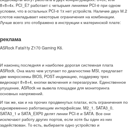
8+8+4х. PCI_E7 работает с четырьмя линиями PCI-e при одном
условии, что в остальных PCI-e 1x нет устройств. Наличие двух М.2
слотов накладывает некоторые ограничения на комбинации.
Лучше всего это отображено в инструкции к материнской плате:
реклама
ASRock Fatal1ty Z170 Gaming K6.
И наконец последняя и наиболее дорогая системная плата
ASRock. Она мало чем уступает по диагностике MSI, предлагает
две микросхемы BIOS, POST-индикацию, поддержку трех
видеокарт 8+8+4, кнопки включения и перезагрузки. Единственное
упущение, ASRock не вывела площадки для мониторинга
основных напряжений.
И так же, как и на прочих продвинутых платах, есть ограничения по
одновременно работающим интерфейсам. M2_1, SATA3_0,
SATA3_1 и SATA_EXP0 делят линии PCI-e и SATA. Все они
исключают работу других портов, если хотя бы один из них
задействован. То есть, выбираете одно устройство и