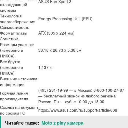
ASUS Fan Xpert 3
охлаждающей
системы
Технология
Energy Processing Unit (EPU)
энергосбережения
Совместимость
Формат платы
ATX (305 x 224 мм)
Логистика
Размеры упаковки
(измерено в
33.18 x 26.73 x 5.38 см
НИКСе)
Вес брутто
(измерено в
1.137 кг
НИКСе)
Внешние источники
информации
(495) 231-19-99 — в Москве; 8-800-100-27-87
Горячая линия
— бесплатный звонок из любого региона
производителя
России. Пн — суб: с 10.00 до 18.00
Ссылка на документ
https://www.asus.com/ru/support/article/606
по срокам ГО
Читайте также:
Moto z play камера