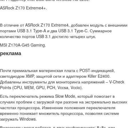
ASRock Z170 Extreme4+.
В отличие от ASRock Z170 Extreme4, добавлен модуль с внешними
портами USB 3.1 Type-A и два USB 3.1 Type-C. Суммарное
количество портов USB 3.1 достигло четырех штук.
MSI Z170A-G45 Gaming.
реклама
Почти премиальная материнская плата с POST-индикацией,
светодиодом XMP, защитой сети и адаптером Killer E2400.
Добавлены инструменты для мониторинга напряжений – V-Check
Points (CPU, MEM, GPU, PCH, Vccsa, Vccio).
Есть переключатель режима Slow Mode, который помогает в
случаях проблем с загрузкой при разгоне на экстремально высоких
частотах процессора. Изменение положения переключателя
временно понижает множитель процессора, позволяя системе
загружать Windows.
Видеокарты могут работать в двух конфигурациях: 8+8х, или