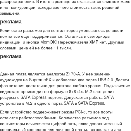
распространения. В итоге в рознице их оказывается слишком мало
и нет конкуренции, вследствие чего стоимость таких решений
завышена.
реклама
Количество разъемов для вентиляторов уменьшилось до шести,
помпа все еще поддерживается. Остались и светодиоды
индикации, и кнопка MemOK! Переключателя XMP нет. Другими
словами, цена ей не более 11 тысяч.
реклама
Данная плата является аналогом Z170-A. У нее заменен
аудиокодек на SupremeFX и добавлено два порта USB 2.0. Десяти
фаз питания достаточно для разгона любого уровня. Подключение
видеокарт происходит по формуле 8+8+4х. М.2 слот делит
ресурсы с SATA Express портом. Допускается работа SATA
устройства в М.2 и одного порта SATA в SATA Express.
Если устройство поддерживает режим PCI-e, то все порты
остаются работоспособными. Количество разъемов под
вентиляторы исчисляется цифрой пять, плюс дополнительный
специальный коннектор для дочерней платы, так же, как и для