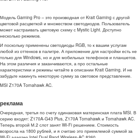
Модель Gaming Pro – это производная от Krait Gaming с другой
цветовой расцветкой и множеством светодиодов. Пользователь
может настраивать цветовую схему с Mystic Light. Доступно
несколько режимов.
И поскольку применены светодиоды RGB, то к вашим услугам
любой из оттенков в палитре. А приложение для настройки есть не
только для Windows, но и для мобильных телефонов и планшетов.
На этом различия и заканчиваются, а про остальные
характеристики и режимы читайте в описании Krait Gaming. И не
забудьте накинуть некоторую сумму за световое представление.
MSI Z170A Tomahawk AC.
реклама
Очередная, третья по счету одинаковая материнская плата MSI. В
серию входят: Z170A-G43 Plus, Z170A Tomahawk и Tomahawk AC.
Теперь второй М.2 слот занят Wi-Fi решением. Стоимость
возросла на 1800 рублей, и я считаю это приемлемой суммой за
Wi-Fi адаптер Intel Dual Band Wireless-AC 8260.