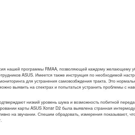
рсия нашей программы RMAA, позволяющей каждому желающему убед
трудников ASUS. Имеется также инструкция по необходимой настро
мониторинга для устранения самовозбждения тракта. Это нормальн
можно выявить на спектрах и попытаться устранить проблемы с н
 подтверждают низкий уровень шума и возможность побитной перед
ировании карты ASUS Xonar D2 была выявлена странная интермоду
тивно на звучании. Спешим обрадовать, измерения показывают, ч
.