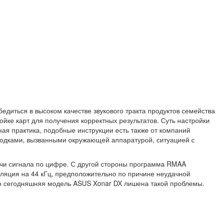
иться в высоком качестве звукового тракта продуктов семейства
йке карт для получения корректных результатов. Суть настройки
ая практика, подобные инструкции есть также от компаний
аводками, вызванными окружающей аппаратурой, ситуацией с
ачи сигнала по цифре. С другой стороны программа RMAA
ляция на 44 кГц, предположительно по причине неудачной
то сегодняшняя модель ASUS Xonar DX лишена такой проблемы.