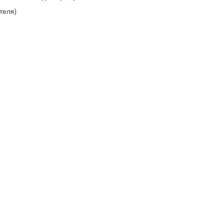
теля)