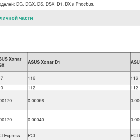
оделей: DG, DGX, DS, DSX, D1, DX и Phoebus.
личной части
SUS Xonar
ASUS Xonar D1
ASU
SX
07
116
116
00
112
112
.00170
0.00056
0.00
.00170
0.00040
0.00
CI Express
PCI
PCI 