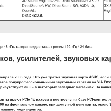
3D Sound Engines/APIs: DirectSound3D® GX 2.5,
Fle
ts;
DirectSound® HW, DirectSound SW, A3D®1.0,
GX 3
OpenAL;
Engi
DS3D GX2.5;
.
о 48 кГц, каждая поддерживает режим 192 кГц / 24 бита.
ов, усилителей, звуковых ка
врале 2008 года. Это уже третья звуковая карта ASUS, если 
ачатое полупрофессиональными звуковыми картами на VIA Env
рисутствуют лишь в некоторых западных магазинах. На нашем
ты имеют PCIe 1x разъем и построены на базе PCI-контролле
8 на фронтальном канале, при доступной цене карты, около
омашнего медиа-центра.