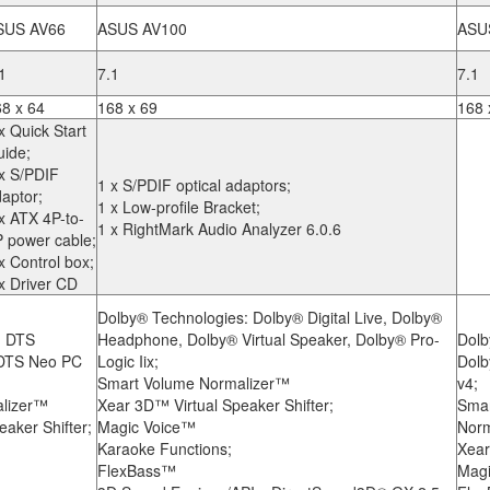
SUS AV66
ASUS AV100
ASU
1
7.1
7.1
8 x 64
168 x 69
168 
x Quick Start
ide;
x S/PDIF
1 x S/PDIF optical adaptors;
aptor;
1 x Low-profile Bracket;
x ATX 4P-to-
1 x RightMark Audio Analyzer 6.0.6
 power cable;
x Control box;
x Driver CD
Dolby® Technologies: Dolby® Digital Live, Dolby®
: DTS
Headphone, Dolby® Virtual Speaker, Dolby® Pro-
Dolb
/DTS Neo PC
Logic Iix;
Dolb
Smart Volume Normalizer™
v4;
lizer™
Xear 3D™ Virtual Speaker Shifter;
Smar
aker Shifter;
Magic Voice™
Nor
Karaoke Functions;
Xea
FlexBass™
Magi