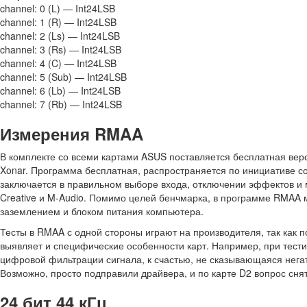
channel: 0 (L) — Int24LSB
channel: 1 (R) — Int24LSB
channel: 2 (Ls) — Int24LSB
channel: 3 (Rs) — Int24LSB
channel: 4 (C) — Int24LSB
channel: 5 (Sub) — Int24LSB
channel: 6 (Lb) — Int24LSB
channel: 7 (Rb) — Int24LSB
Измерения RMAA
В комплекте со всеми картами ASUS поставляется бесплатная ве
Xonar. Программа бесплатная, распространяется по инициативе со
заключается в правильном выборе входа, отключении эффектов и 
Creative и M-Audio. Помимо целей бенчмарка, в программе RMAA 
заземлением и блоком питания компьютера.
Тесты в RMAA с одной стороны играют на производителя, так как
выявляет и специфические особенности карт. Например, при тест
цифровой фильтрации сигнала, к счастью, не сказывающаяся нега
Возможно, просто подправили драйвера, и по карте D2 вопрос снят
24 бит 44 кГц