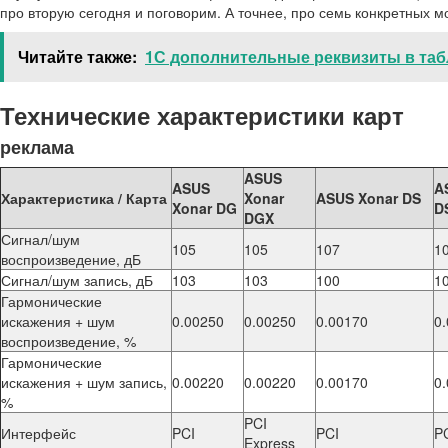
про вторую сегодня и поговорим. А точнее, про семь конкретных м
Читайте также:
1С дополнительные реквизиты в таб
Технические характеристики карт
реклама
ASUS
ASUS
A
Характеристика / Карта
Xonar
ASUS Xonar DS
Xonar DG
D
DGX
Сигнал/шум
105
105
107
1
воспроизведение, дБ
Сигнал/шум запись, дБ
103
103
100
1
Гармонические
искажения + шум
0.00250
0.00250
0.00170
0
воспроизведение, %
Гармонические
искажения + шум запись,
0.00220
0.00220
0.00170
0
%
PCI
Интерфейс
PCI
PCI
P
Express