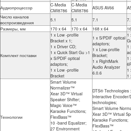
C-Media
C-Media
Аудиопроцессор
ASUS AV66
A
CMI8786
CMI8786
Число каналов
5.1
5.1
7.1
7.
воспроизведения
Размеры, мм
170 x 64
170 x 64
168 x 64
16
1 x Low -profile
1 
1 x S/PDIF optical
Bracket x 1;
Gu
adaptors;
1 x Driver CD;
1 
1 x Low-profile
1 x Quick Start Gu >1
ad
Комплект поставки
Bracket;
x S/PDIF optical
1 
1 x RightMark
adaptors;
6P
Audio Analyzer
1 x Low -profile
1 
6.0.6
Bracket
1 
Smart Volume
Normalizer™
DTS® Technologies 
Xear 3D™ Virtual
Interactive Encoder
Speaker Shifter;
technologies;
Magic Voice™
Smart Volume Norma
Karaoke Functions;
Xear 3D™ Virtual Spe
Технологии
FlexBass™
Karaoke Functions;
10 -band Equalizer;
FlexBass™
27 Environment