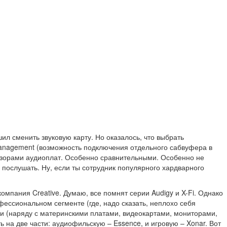
ил сменить звуковую карту. Но оказалось, что выбрать
anagement (возможность подключения отдельного сабвуфера в
обзорами аудиоплат. Особенно сравнительными. Особенно не
 послушать. Ну, если ты сотрудник популярного хардварного
компания Creative. Думаю, все помнят серии Audigy и X-Fi. Однако
ессиональном сегменте (где, надо сказать, неплохо себя
ии (наряду с материнскими платами, видеокартами, мониторами,
 на две части: аудиофильскую – Essence, и игровую – Xonar. Вот