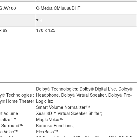
S AV100
C-Media CMI8888DHT
7.1
x 69
170 x 125
Dolby® Technologies: Dolby® Digital Live, Dolby®
y® Technologies :
Headphone, Dolby® Virtual Speaker, Dolby® Pro-
y® Home Theater
Logic Iix;
Smart Volume Normalizer™
t Volume
Xear 3D™ Virtual Speaker Shifter;
malizer™
Magic Voice™
r Surround™
Karaoke Functions;
c Voice™
FlexBass™