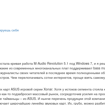
ируешь себя
тала кривая работа M-Audio Revolution 5.1 под Windows 7, и я реш
какие из современных многоканальных плат поддерживают bass m
уют журналисты своих читателей в последнее время полноценными 
стров. Чем перелопачивать сотни интернетов, проще взять самому
ых карт ASUS игровой серии Xonar. Хотя у истоков сегмента стояла 
как-то подзабросил массовый рынок, сосредоточив усилия на проф
ие тайваньцы – из ASUS. И нынче перечень продукции этой компан
чает широчайшую линейку звуковых карт. Их, грубо, можно разбить