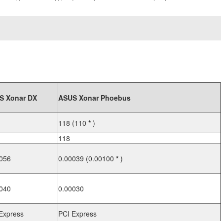
S Xonar DX
ASUS Xonar Phoebus
118 (110
*
)
118
056
0.00039 (0.00100
*
)
040
0.00030
Express
PCI Express