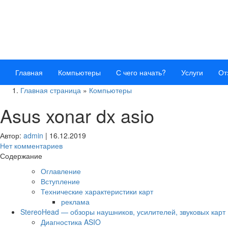
Главная
Компьютеры
С чего начать?
Услуги
От
Главная страница
»
Компьютеры
Asus xonar dx asio
Автор:
admin
|
16.12.2019
Нет комментариев
Содержание
Оглавление
Вступление
Технические характеристики карт
реклама
StereoHead — обзоры наушников, усилителей, звуковых карт
Диагностика ASIO