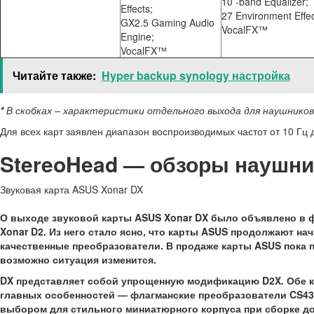
10 -band Equalizer;
Effects;
27 Environment Effec
GX2.5 Gaming Audio
VocalFX™
Engine;
VocalFX™
Читайте также:
Hyper backup synology настройка
*
В скобках – характеристики отдельного выхода для наушников
Для всех карт заявлен диапазон воспроизводимых частот от 10 Гц д
StereoHead — обзоры наушник
Звуковая карта ASUS Xonar DX
О выходе звуковой карты ASUS Xonar DX было объявлено в фе
Xonar D2. Из него стало ясно, что карты ASUS продолжают н
качественные преобразователи. В продаже карты ASUS пока п
возможно ситуация изменится.
DX представляет собой упрощенную модификацию D2X. Обе кар
главных особенностей — флагманские преобразователи CS439
выбором для стильного миниатюрного корпуса при сборке д