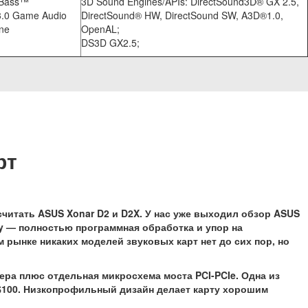
xBass™
3D Sound Engines/APIs: DirectSound3D® GX 2.5,
.0 Game Audio
DirectSound® HW, DirectSound SW, A3D®1.0,
ne
OpenAL;
DS3D GX2.5;
рт
считать ASUS Xonar D2 и D2X. У нас уже выходил обзор ASUS
y — полностью программная обработка и упор на
 рынке никаких моделей звуковых карт нет до сих пор, но
ра плюс отдельная микросхема моста PCI-PCIe. Одна из
 $100. Низкопрофильный дизайн делает карту хорошим