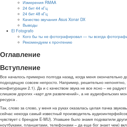
Измерения RMAA
24 бит 44 кГц
24 бит 48 кГц
Качество звучания Asus Xonar DX
Выводы
El Fotografo
Кого бы ты не фотографировал — ты всегда фотограф
Рекомендуем к прочтению
Оглавление
Вступление
Все началось примерно полгода назад, когда меня окончательно дос
подходящую совсем непросто. Например, решительно непонятно, 
конфигурации 2.1). Да и с качеством звука не все ясно – не рад
слишком дорогих «карт для развлечений», а не аудиофильских мон
ресурса .
Так, слово за слово, у меня на руках оказалась целая пачка звуков
сейчас некогда самый известный производитель аудиоинтерфейсов 
чувствует с брендом E-MU). Упавшее было знамя подхватили друг
ноутбуками, планшетами, телефонами – да еще бог знает чем) вклю