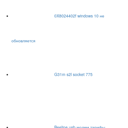
0X8024402f windows 10 не
обновляется
G31m s2l socket 775
Beeline usb модем тарифы