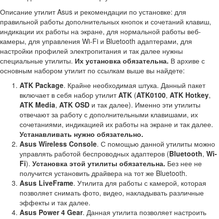
Описание утилит Asus и рекомендации по установке: для
правильной работы дополнительных кнопок и сочетаний клавиш,
индикации их работы на экране, для нормальной работы веб-
камеры, для управления Wi-Fi и Bluetooth адаптерами, для
настройки профилей электропитания и так далее нужны
специальные утилиты.
Их установка обязательна.
В архиве с
основным набором утилит по ссылкам выше вы найдете:
ATK Package
. Крайне необходимая штука. Данный пакет
включает в себя набор утилит
ATK
(
ATK0100
,
ATK Hotkey
,
ATK Media
,
ATK OSD
и так далее). Именно эти утилиты
отвечают за работу с дополнительными клавишами, их
сочетаниями, индикацией их работы на экране и так далее.
Устанавливать нужно обязательно.
Asus Wireless Console
. С помощью данной утилиты можно
управлять работой беспроводных адаптеров (
Bluetooth
,
Wi-
Fi
).
Установка этой утилиты обязательна.
Без нее не
получится установить драйвера на тот же Bluetooth.
Asus LiveFrame
. Утилита для работы с камерой, которая
позволяет снимать фото, видео, накладывать различные
эффекты и так далее.
Asus Power 4 Gear
. Данная утилита позволяет настроить