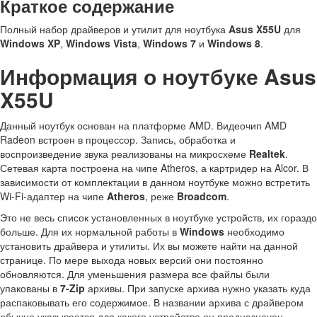
Краткое содержание
Полный набор драйверов и утилит для ноутбука
Asus X55U
для
Windows XP
,
Windows Vista
,
Windows 7
и
Windows 8
.
Информация о ноутбуке Asus
X55U
Данный ноутбук основан на платформе AMD. Видеочип AMD
Radeon встроен в процессор. Запись, обработка и
воспроизведение звука реализованы на микросхеме
Realtek
.
Сетевая карта построена на чипе Atheros, а картридер на Alcor. В
зависимости от комплектации в данном ноутбуке можно встретить
Wi-Fi-адаптер на чипе
Atheros
, реже
Broadcom
.
Это не весь список установленных в ноутбуке устройств, их гораздо
больше. Для их нормальной работы в
Windows
необходимо
установить драйвера и утилиты. Их вы можете найти на данной
странице. По мере выхода новых версий они постоянно
обновляются. Для уменьшения размера все файлы были
упакованы в
7-Zip
архивы. При запуске архива нужно указать куда
распаковывать его содержимое. В названии архива с драйвером
обычно указывается для какого устройства он предназначен,