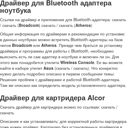
Драйвер для Bluetooth адаптера
ноутбука
Ссылки на драйвер и приложение для Bluetooth-адаптера: скачать
/ скачать (
Broadcom
) скачать / скачать (
Atheros
)
Общая информация по драйверам и рекомендации по установке:
в данных ноутбуках можно встретить Bluetooth-адаптеры на базе
чипов
Broadcom
или
Atheros
. Прежде чем браться за установку
драйвера и программы для работы с Bluetooth, необходимо
выяснить есть ли сам адаптер в ноутбуке и включен ли он. Для
этого вам понадобится утилита
Wireless Console
. Ее вы можете
найти в наборе утилит
Asus
(скачать / скачать). Что конкретно
нужно делать подробно описано в первом сообщении темы:
Решение проблем с драйверами и работой Bluetooth-адаптера.
Там же описано как определить модель установленного адаптера.
Драйвер для картридера Alcor
Скачать драйвер для картридера можно по ссылкам: скачать /
скачать
Описание и как устанавливать: для корректной работы картридера
тоже нужен драйвер. Картридер без установленных драйверов в