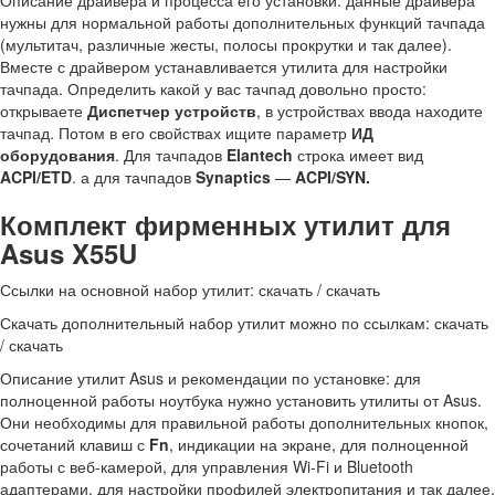
Описание драйвера и процесса его установки: данные драйвера
нужны для нормальной работы дополнительных функций тачпада
(мультитач, различные жесты, полосы прокрутки и так далее).
Вместе с драйвером устанавливается утилита для настройки
тачпада. Определить какой у вас тачпад довольно просто:
открываете
Диспетчер устройств
, в устройствах ввода находите
тачпад. Потом в его свойствах ищите параметр
ИД
оборудования
. Для тачпадов
Elantech
строка имеет вид
ACPI/ETD
. а для тачпадов
Synaptics
—
ACPI/SYN.
Комплект фирменных утилит для
Asus X55U
Ссылки на основной набор утилит: скачать / скачать
Скачать дополнительный набор утилит можно по ссылкам: скачать
/ скачать
Описание утилит Asus и рекомендации по установке: для
полноценной работы ноутбука нужно установить утилиты от Asus.
Они необходимы для правильной работы дополнительных кнопок,
сочетаний клавиш с
Fn
, индикации на экране, для полноценной
работы с веб-камерой, для управления Wi-Fi и Bluetooth
адаптерами, для настройки профилей электропитания и так далее.