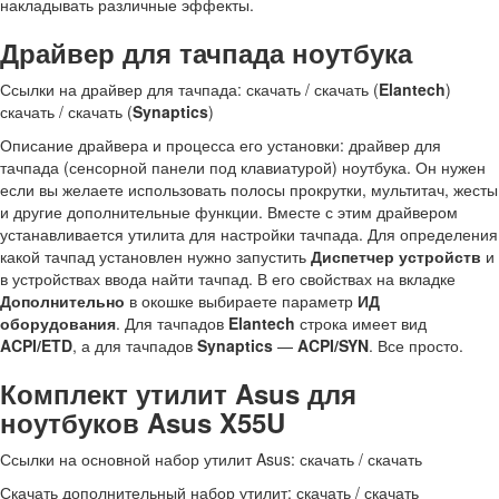
накладывать различные эффекты.
Драйвер для тачпада ноутбука
Ссылки на драйвер для тачпада: скачать / скачать (
Elantech
)
скачать / скачать (
Synaptics
)
Описание драйвера и процесса его установки: драйвер для
тачпада (сенсорной панели под клавиатурой) ноутбука. Он нужен
если вы желаете использовать полосы прокрутки, мультитач, жесты
и другие дополнительные функции. Вместе с этим драйвером
устанавливается утилита для настройки тачпада. Для определения
какой тачпад установлен нужно запустить
Диспетчер устройств
и
в устройствах ввода найти тачпад. В его свойствах на вкладке
Дополнительно
в окошке выбираете параметр
ИД
оборудования
. Для тачпадов
Elantech
строка имеет вид
ACPI/ETD
, а для тачпадов
Synaptics
—
ACPI/SYN
. Все просто.
Комплект утилит Asus для
ноутбуков Asus X55U
Ссылки на основной набор утилит Asus: скачать / скачать
Скачать дополнительный набор утилит: скачать / скачать