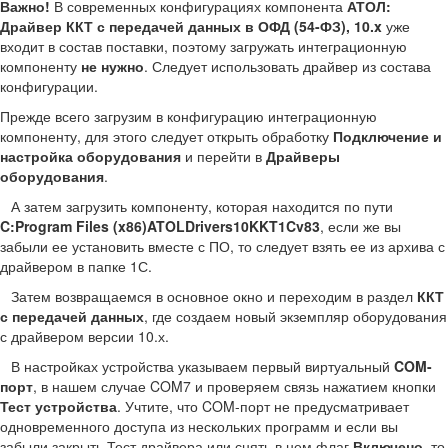
Важно!
В современных конфигурациях компонента
АТОЛ:
Драйвер ККТ с передачей данных в ОФД (54-ФЗ), 10.x
уже
входит в состав поставки, поэтому загружать интеграционную
компоненту
не нужно
. Следует использовать драйвер из состава
конфигурации.
Прежде всего загрузим в конфигурацию интеграционную
компоненту, для этого следует открыть обработку
Подключение и
настройка оборудования
и перейти в
Драйверы
оборудования
.
А затем загрузить компоненту, которая находится по пути
C:Program Files (x86)ATOLDrivers10KKT1Cv83
, если же вы
забыли ее установить вместе с ПО, то следует взять ее из архива с
драйвером в папке 1С.
Затем возвращаемся в основное окно и переходим в раздел
ККТ
с передачей данных
, где создаем новый экземпляр оборудования
с драйвером версии 10.х.
В настройках устройства указываем первый виртуальный
COM-
порт
, в нашем случае COM7 и проверяем связь нажатием кнопки
Тест устройства
. Учтите, что COM-порт не предусматривает
одновременного доступа из нескольких программ и если вы
забыли закрыть Тест драйвера или снять в нем флаг
Включено
, то