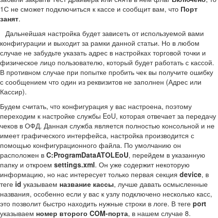
1С не сможет подключиться к кассе и сообщит вам, что
Порт
занят
.
Дальнейшая настройка будет зависеть от используемой вами
конфигурации и выходит за рамки данной статьи. Но в любом
случае не забудьте указать адрес в настройках торговой точки и
физическое лицо пользователю, который будет работать с кассой.
В противном случае при попытке пробить чек вы получите ошибку
с сообщением что один из реквизитов не заполнен (Адрес или
Кассир).
Будем считать, что конфигурация у вас настроена, поэтому
переходим к настройке службы EoU, которая отвечает за передачу
чеков в ОФД. Данная служба является полностью консольной и не
имеет графического интерфейса, настройка производится с
помощью конфигурационного файла. По умолчанию он
расположен в
C:ProgramDataATOLEoU
, перейдем в указанную
папку и откроем
settings.xml
. Он уже содержит некоторую
информацию, но нас интересует только первая секция
device
, в
теге
id
указываем
название кассы
, лучше давать осмысленные
названия, особенно если у вас к узлу подключено несколько касс,
это позволит быстро находить нужные строки в логе. В теге
port
указываем
номер второго COM-порта
, в нашем случае 8.