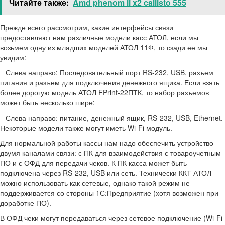
Читайте также:
Amd phenom ii x2 callisto 555
Прежде всего рассмотрим, какие интерфейсы связи
предоставляют нам различные модели касс АТОЛ, если мы
возьмем одну из младших моделей АТОЛ 11Ф, то сзади ее мы
увидим:
Слева направо: Последовательный порт RS-232, USB, разъем
питания и разъем для подключения денежного ящика. Если взять
более дорогую модель АТОЛ FPrint-22ПТК, то набор разъемов
может быть несколько шире:
Слева направо: питание, денежный ящик, RS-232, USB, Ethernet.
Некоторые модели также могут иметь Wi-Fi модуль.
Для нормальной работы кассы нам надо обеспечить устройство
двумя каналами связи: с ПК для взаимодействия с товароучетным
ПО и с ОФД для передачи чеков. К ПК касса может быть
подключена через RS-232, USB или сеть. Технически ККТ АТОЛ
можно использовать как сетевые, однако такой режим не
поддерживается со стороны 1С:Предприятие (хотя возможен при
доработке ПО).
В ОФД чеки могут передаваться через сетевое подключение (Wi-Fi