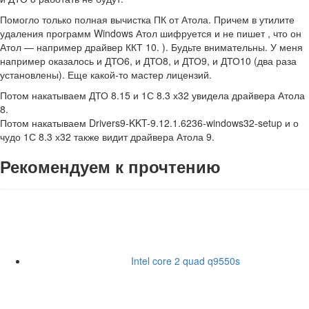
Помогло только полная вычистка ПК от Атола. Причем в утилите
удаления программ Windows Атол шифруется и не пишет , что он
Атол — например драйвер ККТ 10. ). Будьте внимательны. У меня
например оказалось и ДТО6, и ДТО8, и ДТО9, и ДТО10 (два раза
установлены). Еще какой-то мастер лицензий.
Потом накатываем ДТО 8.15 и 1С 8.3 х32 увидела драйвера Атола
8.
Потом накатываем Drivers9-KKT-9.12.1.6236-windows32-setup и о
чудо 1С 8.3 х32 также видит драйвера Атола 9.
Рекомендуем к прочтению
Intel core 2 quad q9550s