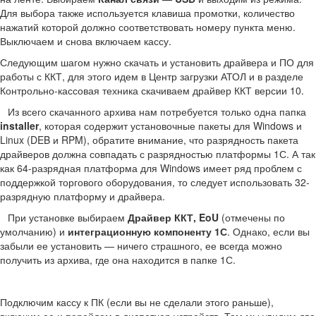
Для выбора также используется клавиша промотки, количество
нажатий которой должно соответствовать номеру пункта меню.
Выключаем и снова включаем кассу.
Следующим шагом нужно скачать и установить драйвера и ПО для
работы с ККТ, для этого идем в Центр загрузки АТОЛ и в разделе
Контрольно-кассовая техника скачиваем драйвер ККТ версии 10.
Из всего скачанного архива нам потребуется только одна папка
installer
, которая содержит установочные пакеты для Windows и
Linux (DEB и RPM), обратите внимание, что разрядность пакета
драйверов должна совпадать с разрядностью платформы 1С. А так
как 64-разрядная платформа для Windows имеет ряд проблем с
поддержкой торгового оборудования, то следует использовать 32-
разрядную платформу и драйвера.
При установке выбираем
Драйвер ККТ, EoU
(отмечены по
умолчанию) и
интеграционную компоненту 1С
. Однако, если вы
забыли ее установить — ничего страшного, ее всегда можно
получить из архива, где она находится в папке 1С.
Подключим кассу к ПК (если вы не сделали этого раньше),