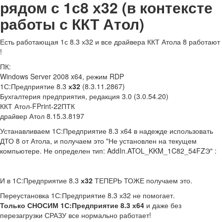
рядом с 1с8 х32 (в контексте
работы с ККТ Атол)
Есть работающая 1с 8.3 х32 и все драйвера ККТ Атола 8 работают
!
ПК:
Windows Server 2008 x64, режим RDP
1С:Предприятие 8.3
х32
(8.3.11.2867)
Бухгалтерия предприятия, редакция 3.0 (3.0.54.20)
ККТ Атол-FPrint-22ПТК
драйвер Атол 8.15.3.8197
Устанавливаем 1С:Предприятие 8.3 х64 в надежде использовать
ДТО 8 от Атола, и получаем это "Не установлен на текущем
компьютере. Не определен тип: AddIn.ATOL_KKM_1C82_54FZЭ" :
И в 1С:Предприятие 8.3
х32
ТЕПЕРЬ ТОЖЕ получаем это.
Переустановка 1С:Предприятие 8.3 х32 не помогает.
Только СНОСИМ 1С:Предприятие 8.3 х64
и даже без
перезагрузки СРАЗУ все нормально работает!