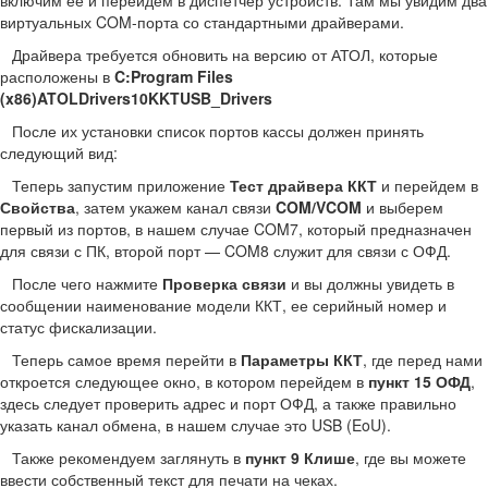
включим ее и перейдем в диспетчер устройств. Там мы увидим два
виртуальных COM-порта со стандартными драйверами.
Драйвера требуется обновить на версию от АТОЛ, которые
расположены в
C:Program Files
(x86)ATOLDrivers10KKTUSB_Drivers
После их установки список портов кассы должен принять
следующий вид:
Теперь запустим приложение
Тест драйвера ККТ
и перейдем в
Свойства
, затем укажем канал связи
COM/VCOM
и выберем
первый из портов, в нашем случае COM7, который предназначен
для связи с ПК, второй порт — COM8 служит для связи с ОФД.
После чего нажмите
Проверка связи
и вы должны увидеть в
сообщении наименование модели ККТ, ее серийный номер и
статус фискализации.
Теперь самое время перейти в
Параметры ККТ
, где перед нами
откроется следующее окно, в котором перейдем в
пункт 15 ОФД
,
здесь следует проверить адрес и порт ОФД, а также правильно
указать канал обмена, в нашем случае это USB (EoU).
Также рекомендуем заглянуть в
пункт 9 Клише
, где вы можете
ввести собственный текст для печати на чеках.