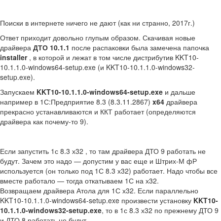
Поиски в интернете ничего не дают (как ни странно, 2017г.)
Ответ приходит довольно глупым образом. Скачивая новые
драйвера
ДТО 10.1.1
после распаковки была замечена папочка
installer
, в которой и лежат в том числе дистрибутив KKT10-
10.1.1.0-windows64-setup.exe (и KKT10-10.1.1.0-windows32-
setup.exe).
Запускаем
KKT10-10.1.1.0-windows64-setup.exe
и дальше
например в 1С:Предприятие 8.3 (8.3.11.2867)
x64
драйвера
прекрасно устанавливаются и ККТ работает (определяются
драйвера как почему-то 9).
Если запустить 1с 8.3 х32 , то там драйвера ДТО 9 работать не
будут. Зачем это надо — допустим у вас еще и Штрих-М фР
используется (он только под 1С 8.3 х32) работает. Надо чтобы все
вместе работало — тогда откатываем 1С на х32.
Возвращаем драйвера Атола для 1С х32. Если параллельно
KKT10-10.1.1.0-windows64-setup.exe произвести установку
KKT10-
10.1.1.0-windows32-setup.exe
, то в 1с 8.3 х32 по прежнему ДТО 9
и ДТО 8 работать не будут.