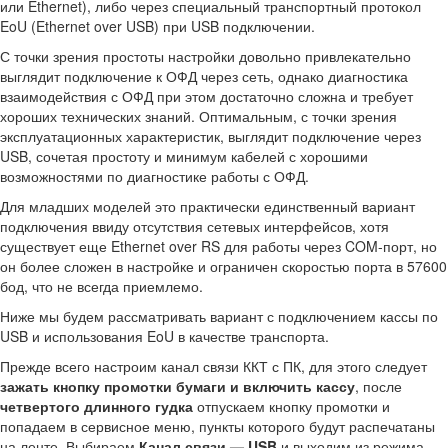
или Ethernet), либо через специальный транспортный протокол
EoU (Ethernet over USB) при USB подключении.
С точки зрения простоты настройки довольно привлекательно
выглядит подключение к ОФД через сеть, однако диагностика
взаимодействия с ОФД при этом достаточно сложна и требует
хороших технических знаний. Оптимальным, с точки зрения
эксплуатационных характеристик, выглядит подключение через
USB, сочетая простоту и минимум кабелей с хорошими
возможностями по диагностике работы с ОФД.
Для младших моделей это практически единственный вариант
подключения ввиду отсутствия сетевых интерфейсов, хотя
существует еще Ethernet over RS для работы через COM-порт, но
он более сложен в настройке и ограничен скоростью порта в 57600
бод, что не всегда приемлемо.
Ниже мы будем рассматривать вариант с подключением кассы по
USB и использования EoU в качестве транспорта.
Прежде всего настроим канал связи ККТ с ПК, для этого следует
зажать кнопку промотки бумаги и включить кассу
, после
четвертого длинного гудка
отпускаем кнопку промотки и
попадаем в сервисное меню, пункты которого будут распечатаны
на ленте. Выбираем
Канал связи — USB
и выходим из режима.