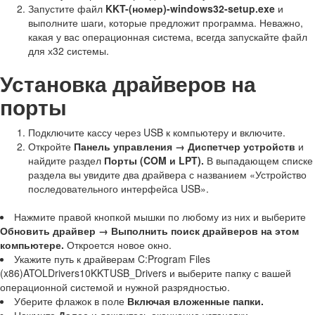
Запустите файл
KKT-(номер)-windows32-setup.exe
и
выполните шаги, которые предложит программа. Неважно,
какая у вас операционная система, всегда запускайте файл
для х32 системы.
Установка драйверов на
порты
Подключите кассу через USB к компьютеру и включите.
Откройте
Панель управления → Диспетчер устройств
и
найдите раздел
Порты (COM и LPT).
В выпадающем списке
раздела вы увидите два драйвера с названием «Устройство
последовательного интерфейса USB».
Нажмите правой кнопкой мышки по любому из них и выберите
Обновить драйвер → Выполнить поиск драйверов на этом
компьютере.
Откроется новое окно.
Укажите путь к драйверам C:Program Files
(x86)ATOLDrivers10KKTUSB_Drivers и выберите папку с вашей
операционной системой и нужной разрядностью.
Уберите флажок в поле
Включая вложенные папки.