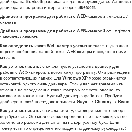
драйвера на Bluetooth расписано в данном руководстве: Установка
драйвера и настройка интернета через Bluetooth.
Драйвер и программа для работы с WEB-камерой : скачать /
скачать
Драйвер и программа для работы с WEB-камерой от Logitech
: скачать / скачать
Как определить какая Web-камера установлена:
это указано в
первом сообщении данной темы: WEB-камеры и все, что с ними
связано.
Как устанавливать:
сначала нужно установить драйвер для
работы с Web-камерой, а потом саму программу. Они размещены
в соответствующих папках. Для
Windows XP
можно ограничится
установкой одного лишь драйвера. Если у вас нет времени или
желания на определение какая камера у вас установлена, то
можно и методом тыка. Нужный драйвер заработает. Пробуем
драйвера в такой последовательности:
Suyin
->
Chicony
->
Bison
Как устанавливать:
сначала стоит удостовериться, что тюнер в
ноутбуке есть. Это можно легко определить по наличию круглого
золотистого разъема для антенны на корпусе ноутбука. Если
тюнер есть, то определяем его модель по данному руководству: