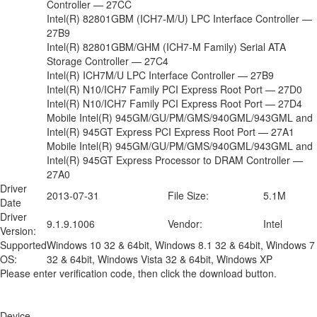
Controller — 27CC
Intel(R) 82801GBM (ICH7-M/U) LPC Interface Controller —
27B9
Intel(R) 82801GBM/GHM (ICH7-M Family) Serial ATA
Storage Controller — 27C4
Intel(R) ICH7M/U LPC Interface Controller — 27B9
Intel(R) N10/ICH7 Family PCI Express Root Port — 27D0
Intel(R) N10/ICH7 Family PCI Express Root Port — 27D4
Mobile Intel(R) 945GM/GU/PM/GMS/940GML/943GML and
Intel(R) 945GT Express PCI Express Root Port — 27A1
Mobile Intel(R) 945GM/GU/PM/GMS/940GML/943GML and
Intel(R) 945GT Express Processor to DRAM Controller —
27A0
Driver
2013-07-31
File Size:
5.1M
Date
Driver
9.1.9.1006
Vendor:
Intel
Version:
Supported
Windows 10 32 & 64bit, Windows 8.1 32 & 64bit, Windows 7
OS:
32 & 64bit, Windows Vista 32 & 64bit, Windows XP
Please enter verification code, then click the download button.
Device