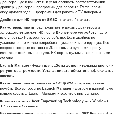
Драйвера. Где и как искать и устанавливаем соответствующий
драйвер. Драйвера и программы для работы с TV-тюнерами
обсуждаются здесь: Программы для работы с TV-тюнерами.
Драйвер для ИК-порта от SMSC: скачать / скачать
Как устанавливать:
распаковываете архив с драйвером и
запускаете
setup.exe
. ИК-порт в
Диспетчере устройств
часто
выступает как Неизвестное устройство. Если драйвер не
установится, то можно попробовать установить его вручную. Все
вопросы, которые связаны с ИК-портами и пультами, прошу
излагать в этой теме форума: ИК-порты, пульты и все, что с ними
связано
Launch Manager (Нужен для работы дополнительных кнопок и
регулятора громкости. Устанавливать обязательно): скачать /
скачать
Как устанавливать:
запускаете
Setup.exe
и перезагружаете
ноутбук. Все вопросы по
Launch Manager
излагаем в данной теме
нашего форума: Launch Manager и все, что с ним связано.
Комплект утилит Acer Empowering Technology для Windows
XP: скачать / скачать
Как устанавливать:
сначала устанавливается
.NET Framework
и