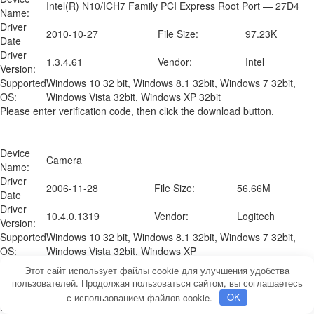
Intel(R) N10/ICH7 Family PCI Express Root Port — 27D4
Name:
Driver
2010-10-27
File Size:
97.23K
Date
Driver
1.3.4.61
Vendor:
Intel
Version:
Supported
Windows 10 32 bit, Windows 8.1 32bit, Windows 7 32bit,
OS:
Windows Vista 32bit, Windows XP 32bit
Please enter verification code, then click the download button.
Device
Camera
Name:
Driver
2006-11-28
File Size:
56.66M
Date
Driver
10.4.0.1319
Vendor:
Logitech
Version:
Supported
Windows 10 32 bit, Windows 8.1 32bit, Windows 7 32bit,
OS:
Windows Vista 32bit, Windows XP
Please enter verification code, then click the download button.
Этот сайт использует файлы cookie для улучшения удобства
пользователей. Продолжая пользоваться сайтом, вы соглашаетесь
с использованием файлов cookie.
OK
Device