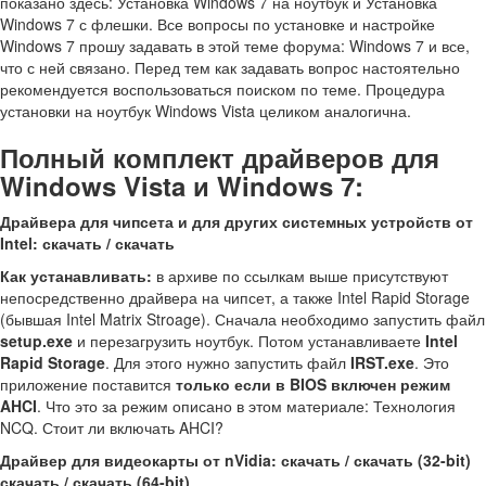
показано здесь: Установка Windows 7 на ноутбук и Установка
Windows 7 с флешки. Все вопросы по установке и настройке
Windows 7 прошу задавать в этой теме форума: Windows 7 и все,
что с ней связано. Перед тем как задавать вопрос настоятельно
рекомендуется воспользоваться поиском по теме. Процедура
установки на ноутбук Windows Vista целиком аналогична.
Полный комплект драйверов для
Windows Vista и Windows 7:
Драйвера для чипсета и для других системных устройств от
Intel: скачать / скачать
Как устанавливать:
в архиве по ссылкам выше присутствуют
непосредственно драйвера на чипсет, а также Intel Rapid Storage
(бывшая Intel Matrix Stroage). Сначала необходимо запустить файл
setup.exe
и перезагрузить ноутбук. Потом устанавливаете
Intel
Rapid Storage
. Для этого нужно запустить файл
IRST.exe
. Это
приложение поставится
только если в BIOS включен режим
AHCI
. Что это за режим описано в этом материале: Технология
NCQ. Стоит ли включать AHCI?
Драйвер для видеокарты от nVidia: скачать / скачать (32-bit)
скачать / скачать (64-bit)