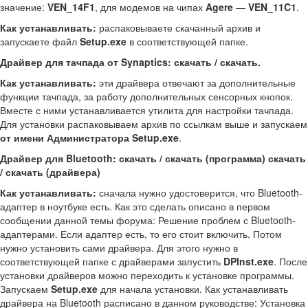
значение:
VEN_14F1
, для модемов на чипах
Agere
—
VEN_11C1
.
Как устанавливать:
распаковываете скачанный архив и
запускаете файл
Setup.exe
в соответствующей папке.
Драйвер для тачпада от Synaptics: скачать / скачать.
Как устанавливать:
эти драйвера отвечают за дополнительные
функции тачпада, за работу дополнительных сенсорных кнопок.
Вместе с ними устанавливается утилита для настройки тачпада.
Для установки распаковываем архив по ссылкам выше и запускаем
от имени Администратора
Setup.exe
.
Драйвер для Bluetooth: скачать / скачать (программа) скачать
/ скачать (драйвера)
Как устанавливать:
сначала нужно удостоверится, что Bluetooth-
адаптер в ноутбуке есть. Как это сделать описано в первом
сообщении данной темы форума: Решение проблем с Bluetooth-
адаптерами. Если адаптер есть, то его стоит включить. Потом
нужно установить сами драйвера. Для этого нужно в
соответствующей папке с драйверами запустить
DPInst.exe
. После
установки драйверов можно переходить к установке программы.
Запускаем
Setup.exe
для начала установки. Как устанавливать
драйвера на Bluetooth расписано в данном руководстве: Установка