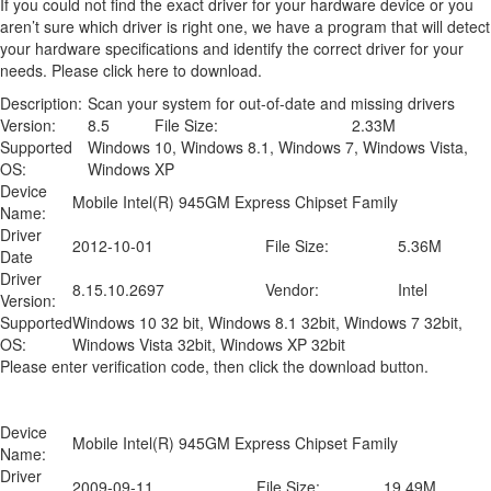
If you could not find the exact driver for your hardware device or you
aren’t sure which driver is right one, we have a program that will detect
your hardware specifications and identify the correct driver for your
needs. Please click here to download.
Description:
Scan your system for out-of-date and missing drivers
Version:
8.5
File Size:
2.33M
Supported
Windows 10, Windows 8.1, Windows 7, Windows Vista,
OS:
Windows XP
Device
Mobile Intel(R) 945GM Express Chipset Family
Name:
Driver
2012-10-01
File Size:
5.36M
Date
Driver
8.15.10.2697
Vendor:
Intel
Version:
Supported
Windows 10 32 bit, Windows 8.1 32bit, Windows 7 32bit,
OS:
Windows Vista 32bit, Windows XP 32bit
Please enter verification code, then click the download button.
Device
Mobile Intel(R) 945GM Express Chipset Family
Name:
Driver
2009-09-11
File Size:
19.49M