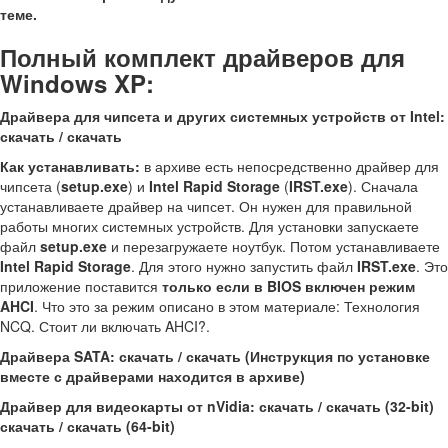
теме.
Полный комплект драйверов для
Windows XP:
Драйвера для чипсета и других системных устройств от Intel:
скачать / скачать
Как устанавливать:
в архиве есть непосредственно драйвер для
чипсета (
setup.exe
) и
Intel Rapid Storage
(
IRST.exe
). Сначала
устанавливаете драйвер на чипсет. Он нужен для правильной
работы многих системных устройств. Для установки запускаете
файл
setup.exe
и перезагружаете ноутбук. Потом устанавливаете
Intel Rapid Storage
. Для этого нужно запустить файл
IRST.exe
. Это
приложение поставится
только если в BIOS включен режим
AHCI
. Что это за режим описано в этом материале: Технология
NCQ. Стоит ли включать AHCI?.
Драйвера SATA: скачать / скачать (Инструкция по установке
вместе с драйверами находится в архиве)
Драйвер для видеокарты от nVidia: скачать / скачать (32-bit)
скачать / скачать (64-bit)