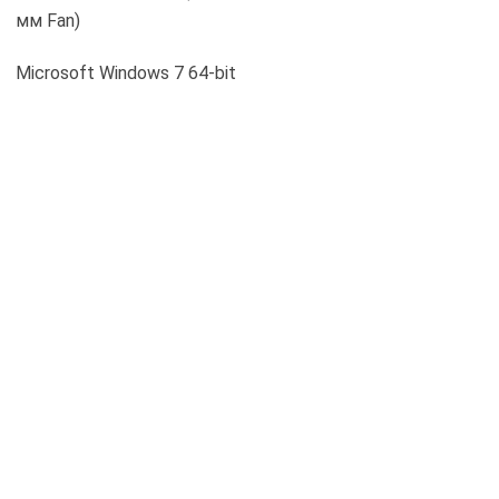
Intel Core i7-6700K (Socket LGA1151, 4,0 ГГц, L3 8 МБ)
2 x 1 ГБ DDR3-1333 Kingston PC3-10600
2 x 8 ГБ DDR4-2400 HyperX Fury HX424C15FBK2/16
AMD Radeon HD 6970 (2 ГБ GDDR5)
Seagate Barracuda 7200.12 ST3500418AS (500 ГБ, SATA
3 Гбит/с, NCQ)
ASUS DRW-1814BLT SATA
Seasonic X-660 Gold (SS-660KM Active PF, 650 Вт, 120
мм Fan)
Microsoft Windows 7 64-bit