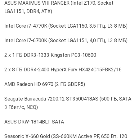
показаниям встроенного датчика). В свою очередь
температура корпуса находилась на уровне 39,1°С при
окружающей температуре 25°С.
Тестирование
Для тестирования SSD ADATA Premier SP550
(ASP550SS-240GM) использовался следующий стенд:
ASRock Fatal1ty Z97X Killer (Intel Z97, Socket LGA1150,
DDR3, ATX)
ASUS MAXIMUS VIII RANGER (Intel Z170, Socket
LGA1151, DDR4, ATX)
Intel Core i7-4770K (Socket LGA1150, 3,5 ГГц, L3 8 МБ)