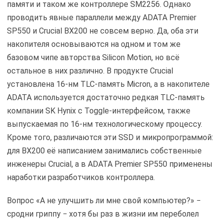
памяти и таком же контроллере SM2256. Однако
проводить явные параллели между ADATA Premier
SP550 и Crucial BX200 не совсем верно. Да, оба эти
накопителя основываются на одном и том же
базовом чипе авторства Silicon Motion, но всё
остальное в них различно. В продукте Crucial
установлена 16-нм TLC-память Micron, а в накопителе
ADATA используется достаточно редкая TLC-память
компании SK Hynix с Toggle-интерфейсом, также
выпускаемая по 16-нм технологическому процессу.
Кроме того, различаются эти SSD и микропрограммой:
для BX200 её написанием занимались собственные
инженеры Crucial, а в ADATA Premier SP550 применены
наработки разработчиков контроллера.
Вопрос «А не улучшить ли мне свой компьютер?» −
сродни гриппу − хотя бы раз в жизни им переболел