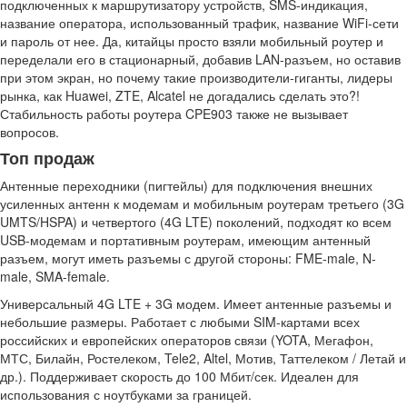
подключенных к маршрутизатору устройств, SMS-индикация,
название оператора, использованный трафик, название WiFi-сети
и пароль от нее. Да, китайцы просто взяли мобильный роутер и
переделали его в стационарный, добавив LAN-разъем, но оставив
при этом экран, но почему такие производители-гиганты, лидеры
рынка, как Huawei, ZTE, Alcatel не догадались сделать это?!
Стабильность работы роутера CPE903 также не вызывает
вопросов.
Топ продаж
Антенные переходники (пигтейлы) для подключения внешних
усиленных антенн к модемам и мобильным роутерам третьего (3G
UMTS/HSPA) и четвертого (4G LTE) поколений, подходят ко всем
USB-модемам и портативным роутерам, имеющим антенный
разъем, могут иметь разъемы с другой стороны: FME-male, N-
male, SMA-female.
Универсальный 4G LTE + 3G модем. Имеет антенные разъемы и
небольшие размеры. Работает с любыми SIM-картами всех
российских и европейских операторов связи (YOTA, Мегафон,
МТС, Билайн, Ростелеком, Tele2, Altel, Мотив, Таттелеком / Летай и
др.). Поддерживает скорость до 100 Мбит/сек. Идеален для
использования с ноутбуками за границей.