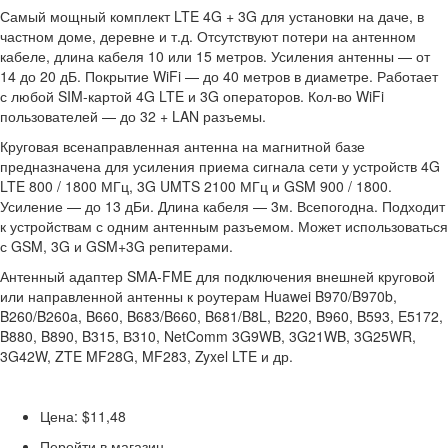
Самый мощный комплект LTE 4G + 3G для установки на даче, в
частном доме, деревне и т.д. Отсутствуют потери на антенном
кабеле, длина кабеля 10 или 15 метров. Усиления антенны — от
14 до 20 дБ. Покрытие WiFi — до 40 метров в диаметре. Работает
с любой SIM-картой 4G LTE и 3G операторов. Кол-во WiFi
пользователей — до 32 + LAN разъемы.
Круговая всенаправленная антенна на магнитной базе
предназначена для усиления приема сигнала сети у устройств 4G
LTE 800 / 1800 МГц, 3G UMTS 2100 МГц и GSM 900 / 1800.
Усиление — до 13 дБи. Длина кабеля — 3м. Всепогодна. Подходит
к устройствам с одним антенным разъемом. Может использоваться
с GSM, 3G и GSM+3G репитерами.
Антенный адаптер SMA-FME для подключения внешней круговой
или направленной антенны к роутерам Huawei B970/B970b,
B260/B260a, B660, B683/B660, B681/B8L, B220, B960, B593, E5172,
B880, B890, B315, В310, NetComm 3G9WB, 3G21WB, 3G25WR,
3G42W, ZTE MF28G, MF283, Zyxel LTE и др.
Цена: $11,48
Перейти в магазин