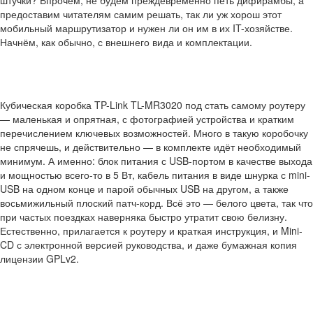
штучки? Впрочем, не будем преждевременно петь дифирамбы, а
предоставим читателям самим решать, так ли уж хорош этот
мобильный маршрутизатор и нужен ли он им в их IT-хозяйстве.
Начнём, как обычно, с внешнего вида и комплектации.
Кубическая коробка TP-Link TL-MR3020 под стать самому роутеру
— маленькая и опрятная, с фотографией устройства и кратким
перечислением ключевых возможностей. Много в такую коробочку
не спрячешь, и действительно — в комплекте идёт необходимый
минимум. А именно: блок питания с USB-портом в качестве выхода
и мощностью всего-то в 5 Вт, кабель питания в виде шнурка с mini-
USB на одном конце и парой обычных USB на другом, а также
восьмижильный плоский патч-корд. Всё это — белого цвета, так что
при частых поездках наверняка быстро утратит свою белизну.
Естественно, прилагается к роутеру и краткая инструкция, и Mini-
CD с электронной версией руководства, и даже бумажная копия
лицензии GPLv2.