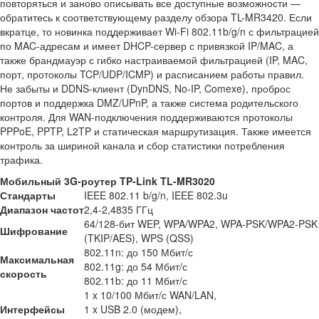
повторяться и заново описывать все доступные возможности —
обратитесь к соответствующему разделу обзора TL-MR3420. Если
вкратце, то новинка поддерживает Wi-Fi 802.11b/g/n с фильтрацией
по MAC-адресам и имеет DHCP-сервер с привязкой IP/MAC, а
также брандмауэр с гибко настраиваемой фильтрацией (IP, MAC,
порт, протоколы TCP/UDP/ICMP) и расписанием работы правил.
Не забыты и DDNS-клиент (DynDNS, No-IP, Comexe), проброс
портов и поддержка DMZ/UPnP, а также система родительского
контроля. Для WAN-подключения поддерживаются протоколы
PPPoE, PPTP, L2TP и статическая маршрутизация. Также имеется
контроль за шириной канала и сбор статистики потребления
трафика.
Мобильный 3G-роутер TP-Link TL-MR3020
Стандарты
IEEE 802.11 b/g/n, IEEE 802.3u
Диапазон частот
2,4-2,4835 ГГц
64/128-бит WEP, WPA/WPA2, WPA-PSK/WPA2-PSK
Шифрование
(TKIP/AES), WPS (QSS)
802.11n: до 150 Мбит/с
Максимальная
802.11g: до 54 Мбит/с
скорость
802.11b: до 11 Мбит/с
1 x 10/100 Мбит/с WAN/LAN,
Интерфейсы
1 x USB 2.0 (модем),