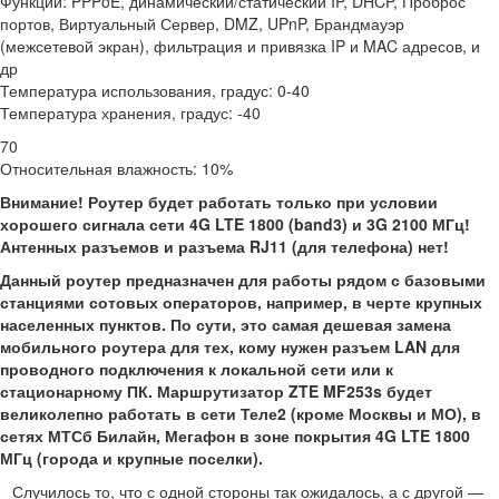
Функции: PPPoE, динамический/статический IP, DHCP, Проброс
портов, Виртуальный Сервер, DMZ, UPnP, Брандмауэр
(межсетевой экран), фильтрация и привязка IP и MAC адресов, и
др
Температура использования, градус: 0-40
Температура хранения, градус: -40
70
Относительная влажность: 10%
Внимание! Роутер будет работать только при условии
хорошего сигнала сети 4G LTE 1800 (band3) и 3G 2100 МГц!
Антенных разъемов и разъема RJ11 (для телефона) нет!
Данный роутер предназначен для работы рядом с базовыми
станциями сотовых операторов, например, в черте крупных
населенных пунктов. По сути, это самая дешевая замена
мобильного роутера для тех, кому нужен разъем LAN для
проводного подключения к локальной сети или к
стационарному ПК. Маршрутизатор ZTE MF253s будет
великолепно работать в сети Теле2 (кроме Москвы и МО), в
сетях МТСб Билайн, Мегафон в зоне покрытия 4G LTE 1800
МГц (города и крупные поселки).
Случилось то, что с одной стороны так ожидалось, а с другой —