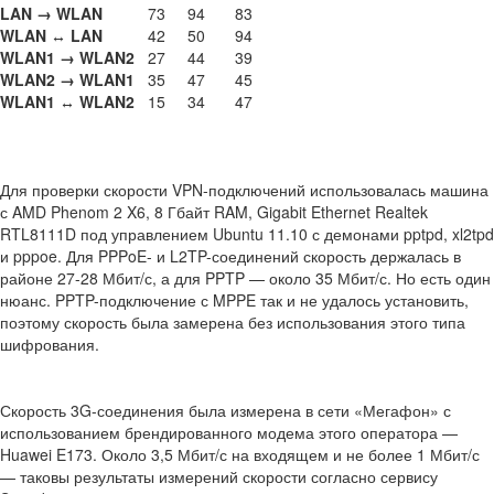
LAN → WLAN
73
94
83
WLAN ↔ LAN
42
50
94
WLAN1 → WLAN2
27
44
39
WLAN2 → WLAN1
35
47
45
WLAN1 ↔ WLAN2
15
34
47
Для проверки скорости VPN-подключений использовалась машина
с AMD Phenom 2 X6, 8 Гбайт RAM, Gigabit Ethernet Realtek
RTL8111D под управлением Ubuntu 11.10 с демонами pptpd, xl2tpd
и pppoe. Для PPPoE- и L2TP-соединений скорость держалась в
районе 27-28 Мбит/с, а для PPTP — около 35 Мбит/с. Но есть один
нюанс. PPTP-подключение с MPPE так и не удалось установить,
поэтому скорость была замерена без использования этого типа
шифрования.
Скорость 3G-соединения была измерена в сети «Мегафон» с
использованием брендированного модема этого оператора —
Huawei E173. Около 3,5 Мбит/с на входящем и не более 1 Мбит/с
— таковы результаты измерений скорости согласно сервису