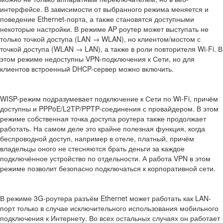
интерфейсе. В зависимости от выбранного режима меняется и
поведение Ethernet-порта, а также становятся доступными
некоторые настройки. В режиме AP роутер может выступать не
только точкой доступа (LAN → WLAN), но клиентом/мостом с
точкой доступа (WLAN → LAN), а также в роли повторителя Wi-Fi. В
этом режиме недоступны VPN-подключения к Сети, но для
клиентов встроенный DHCP-сервер можно включить.
WISP-режим подразумевает подключение к Сети по Wi-Fi, причём
доступны и PPPoE/L2TP/PPTP-соединения с провайдером. В этом
режиме собственная точка доступа роутера также продолжает
работать. На самом деле это крайне полезная функция, когда
беспроводной доступ, например в отеле, платный, причём
владельцы оного не стесняются брать деньги за каждое
подключённое устройство по отдельности. А работа VPN в этом
режиме позволит безопасно подключаться к корпоративной сети.
В режиме 3G-роутера разъём Ethernet может работать как LAN-
порт только в случае исключительного использования мобильного
подключения к Интернету. Во всех остальных случаях он работает