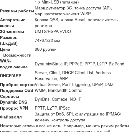
1 x Mini-USB (питание)
Маршрутизатор 3G, точка доступа (AP),
Режимы работы
маршрутизатор-клиент WISP
Аппаратные
Кнопка QSS, кнопка Reset, переключатель
кнопки
режимов
3G-модемы
UMTS/HSPA/EVDO
Размеры
74x67x22 мм
(ШхДхВ)
Цена
880 рублей
Возможности
WAN-
Dynamic/Static IP, PPPoE, PPTP, L2TP, BigPond
подключение
Server, Client, DHCP Client List, Address
DHCP/ARP
Reservation, ARP
Проброс портов
Virtual Server, Port Triggering, UPnP, DMZ
Поддержка QoS
WMM, Bandwidth Control
Сервисы
DynDns, Comexe, NO-IP
Dynamic DNS
Проброс VPN
PPTP, L2TP, IPSec
Защита от DoS, SPI, фильтрация по IP/MAC/
Файрволл
домену, контроль доступа
Некоторые отличия всё же есть. Например, менять режим работы
можно не только аппаратным переключателем, но в веб-