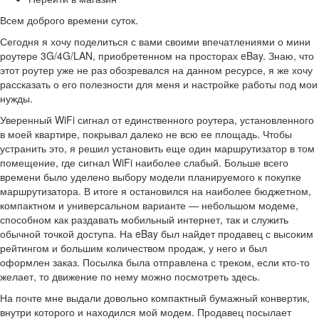
Всем доброго времени суток.
Сегодня я хочу поделиться с вами своими впечатлениями о мини
роутере 3G/4G/LAN, приобретенном на просторах eBay. Знаю, что
этот роутер уже не раз обозревался на данном ресурсе, я же хочу
рассказать о его полезности для меня и настройке работы под мои
нужды.
Уверенный WiFi сигнал от единственного роутера, установленного
в моей квартире, покрывал далеко не всю ее площадь. Чтобы
устранить это, я решил установить еще один маршрутизатор в том
помещение, где сигнал WiFi наиболее слабый. Больше всего
времени было уделено выбору модели планируемого к покупке
маршрутизатора. В итоге я остановился на наиболее бюджетном,
компактном и универсальном варианте — небольшом модеме,
способном как раздавать мобильный интернет, так и служить
обычной точкой доступа. На eBay был найдет продавец с высоким
рейтингом и большим количеством продаж, у него и был
оформлен заказ. Посылка была отправлена с треком, если кто-то
желает, то движение по нему можно посмотреть здесь.
На почте мне выдали довольно компактный бумажный конвертик,
внутри которого и находился мой модем. Продавец посылает