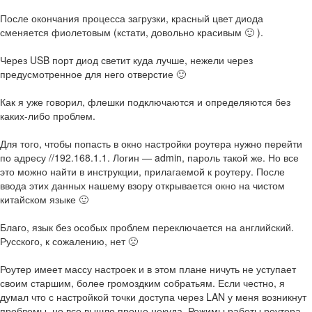
После окончания процесса загрузки, красный цвет диода
сменяется фиолетовым (кстати, довольно красивым 🙂 ).
Через USB порт диод светит куда лучше, нежели через
предусмотренное для него отверстие 🙂
Как я уже говорил, флешки подключаются и определяются без
каких-либо проблем.
Для того, чтобы попасть в окно настройки роутера нужно перейти
по адресу //192.168.1.1. Логин — admin, пароль такой же. Но все
это можно найти в инструкции, прилагаемой к роутеру. После
ввода этих данных нашему взору открывается окно на чистом
китайском языке 🙂
Благо, язык без особых проблем переключается на английский.
Русского, к сожалению, нет 🙁
Роутер имеет массу настроек и в этом плане ничуть не уступает
своим старшим, более громоздким собратьям. Если честно, я
думал что с настройкой точки доступа через LAN у меня возникнут
проблемы, но все вышло проще некуда. Режимы работы роутера