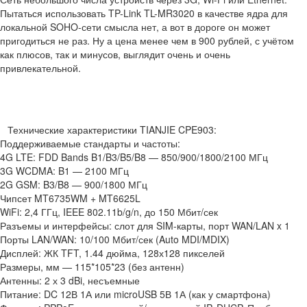
Пытаться использовать TP-Link TL-MR3020 в качестве ядра для
локальной SOHO-сети смысла нет, а вот в дороге он может
пригодиться не раз. Ну а цена менее чем в 900 рублей, с учётом
как плюсов, так и минусов, выглядит очень и очень
привлекательной.
Технические характеристики TIANJIE CPE903:
Поддерживаемые стандарты и частоты:
4G LTE: FDD Bands B1/B3/B5/B8 — 850/900/1800/2100 МГц
3G WCDMA: B1 — 2100 МГц
2G GSM: B3/B8 — 900/1800 МГц
Чипсет MT6735WM + MT6625L
WiFi: 2,4 ГГц, IEEE 802.11b/g/n, до 150 Мбит/сек
Разъемы и интерфейсы: слот для SIM-карты, порт WAN/LAN x 1
Порты LAN/WAN: 10/100 Мбит/сек (Auto MDI/MDIX)
Дисплей: ЖК TFT, 1.44 дюйма, 128х128 пикселей
Размеры, мм — 115*105*23 (без антенн)
Антенны: 2 х 3 dBi, несъемные
Питание: DC 12В 1А или microUSB 5В 1А (как у смартфона)