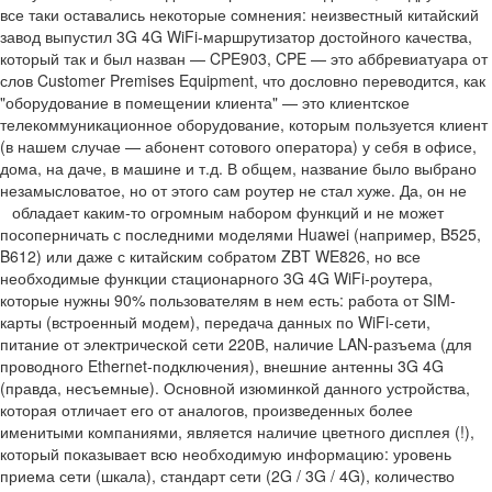
все таки оставались некоторые сомнения: неизвестный китайский
завод выпустил 3G 4G WiFi-маршрутизатор достойного качества,
который так и был назван — CPE903, CPE — это аббревиатуара от
слов Customer Premises Equipment, что дословно переводится, как
"оборудование в помещении клиента" — это клиентское
телекоммуникационное оборудование, которым пользуется клиент
(в нашем случае — абонент сотового оператора) у себя в офисе,
дома, на даче, в машине и т.д. В общем, название было выбрано
незамысловатое, но от этого сам роутер не стал хуже. Да, он не
обладает каким-то огромным набором функций и не может
посоперничать с последними моделями Huawei (например, B525,
B612) или даже с китайским собратом ZBT WE826, но все
необходимые функции стационарного 3G 4G WiFi-роутера,
которые нужны 90% пользователям в нем есть: работа от SIM-
карты (встроенный модем), передача данных по WiFi-сети,
питание от электрической сети 220В, наличие LAN-разъема (для
проводного Ethernet-подключения), внешние антенны 3G 4G
(правда, несъемные). Основной изюминкой данного устройства,
которая отличает его от аналогов, произведенных более
именитыми компаниями, является наличие цветного дисплея (!),
который показывает всю необходимую информацию: уровень
приема сети (шкала), стандарт сети (2G / 3G / 4G), количество