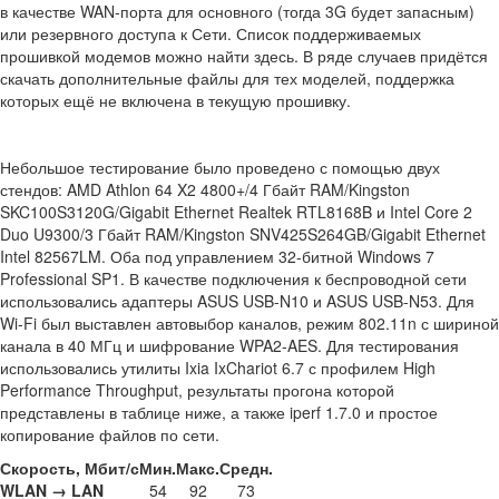
в качестве WAN-порта для основного (тогда 3G будет запасным)
или резервного доступа к Сети. Список поддерживаемых
прошивкой модемов можно найти здесь. В ряде случаев придётся
скачать дополнительные файлы для тех моделей, поддержка
которых ещё не включена в текущую прошивку.
Небольшое тестирование было проведено с помощью двух
стендов: AMD Athlon 64 X2 4800+/4 Гбайт RAM/Kingston
SKC100S3120G/Gigabit Ethernet Realtek RTL8168B и Intel Core 2
Duo U9300/3 Гбайт RAM/Kingston SNV425S264GB/Gigabit Ethernet
Intel 82567LM. Оба под управлением 32-битной Windows 7
Professional SP1. В качестве подключения к беспроводной сети
использовались адаптеры ASUS USB-N10 и ASUS USB-N53. Для
Wi-Fi был выставлен автовыбор каналов, режим 802.11n с шириной
канала в 40 МГц и шифрование WPA2-AES. Для тестирования
использовались утилиты Ixia IxChariot 6.7 с профилем High
Performance Throughput, результаты прогона которой
представлены в таблице ниже, а также iperf 1.7.0 и простое
копирование файлов по сети.
Скорость, Мбит/с
Мин.
Макс.
Средн.
WLAN → LAN
54
92
73