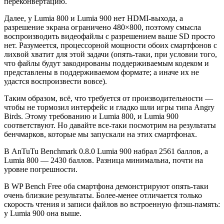
переконвертацию.
Далее, у Lumia 800 и Lumia 900 нет HDMI-выхода, а
разрешение экрана ограничено 480×800, поэтому смысла
воспроизводить видеофайлы с разрешением выше SD просто
нет. Разумеется, процессорной мощности обоих смартфонов с
лихвой хватит для этой задачи (опять-таки, при условии того,
что файлы будут закодированы поддерживаемым кодеком и
представлены в поддерживаемом формате; а иначе их не
удастся воспроизвести вовсе).
Таким образом, всё, что требуется от производительности —
чтобы не тормозил интерфейс и гладко шли игры типа Angry
Birds. Этому требованию и Lumia 800, и Lumia 900
соответствуют. Но давайте все-таки посмотрим на результаты
бенчмарков, которые мы запускали на этих смартфонах.
В AnTuTu Benchmark 0.8.0 Lumia 900 набрал 2561 баллов, а
Lumia 800 — 2430 баллов. Разница минимальна, почти на
уровне погрешности.
В WP Bench Free оба смартфона демонстрируют опять-таки
очень близкие результаты. Более-менее отличается только
скорость чтения и записи файлов во встроенную флэш-память:
у Lumia 900 она выше.