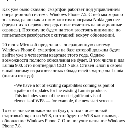
Как уже было сказано, смартфон работает под управлением
операционной системы Windows Phone 7.5. С ней мы хорошо
знакомы, равно как и с комплектом программ Nokia для нее
(среди них в первую очередь стоит отметить навигационные
сервисы). Поэтому не будем на этом заострять внимание, но
попытаемся разобраться с ситуацией вокруг обновлений.
20 июня Microsoft представила операционную систему
Windows Phone 8, смартфоны на базе которой должны будут
выйти уже в четвертом квартале этого года. Однако
возможности полного обновления не будет. В том числе и для
Lumia 900. Это подтвердил CEO Nokia Стивен Элоп в своем
e-mail одному из разгневанных обладателей смартфона Lumia
(цитата отсюда):
«We have a lot of exciting capabilities coming as part of
a pattern of updates for the existing Lumia products.
This includes some of the most significant visual
elements of WP8 — for example, the new start screen».
То есть новые возможности будут, в том числе новый
стартовый экран из WP8, но это будет не WP8 как таковая, а
обновление Windows Phone 7. Оно получит название Windows
Phone 7.8.