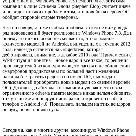
устройствам на Windows Phone 7.5 немного угас, хотя сама
компания в лице Стивена Элопа (Stephen Elop) считает иначе
и не видит никаких проблем в том, что новейшая версия ОС
обойдет стороной старые телефоны.
Честно говоря, я тоже особых проблем в этом не вижу, ведь
ряд нововведений будет реализован в Windows Phone 7.8. Да и
почему-то никого особо не смущает то, что огромное
количество моделей на Android, выпущенных в течение 2012
года, навсегда останется на Gingerbread, которая
дебютировала, внимание, в декабре 2010 года! Причем если с
WP8 ситуация понятна – новое ядро и все такое, то решения
производителей из конкурирующего лагеря о не обновлении
смартфонов продиктованы по большей части желанием
наживы (не тратить средства на новое ПО, вынуждать
пользователей приобретать новые модели со свежей версией
ОС). Доходит до абсурда: то компании уверяют, что из-за
ограниченного объема памяти модель никак нельзя обновить,
то чуть позже анонсируют аппаратно откровенно слабый
телефон с Android 4.0. Показывать пальцем на этих вендоров
не буду, но вы поняли суть.
Сегодня я, как и многие другие, ассоциирую Windows Phone
исключительно с Nokia. У компании сейчас четыре модели