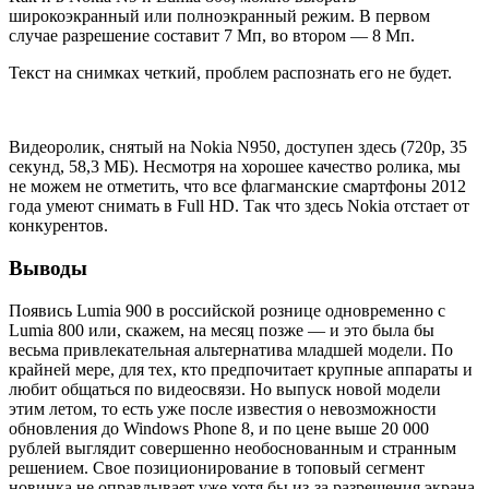
широкоэкранный или полноэкранный режим. В первом
случае разрешение составит 7 Мп, во втором — 8 Мп.
Текст на снимках четкий, проблем распознать его не будет.
Видеоролик, снятый на Nokia N950, доступен здесь (720р, 35
секунд, 58,3 МБ). Несмотря на хорошее качество ролика, мы
не можем не отметить, что все флагманские смартфоны 2012
года умеют снимать в Full HD. Так что здесь Nokia отстает от
конкурентов.
Выводы
Появись Lumia 900 в российской рознице одновременно с
Lumia 800 или, скажем, на месяц позже — и это была бы
весьма привлекательная альтернатива младшей модели. По
крайней мере, для тех, кто предпочитает крупные аппараты и
любит общаться по видеосвязи. Но выпуск новой модели
этим летом, то есть уже после известия о невозможности
обновления до Windows Phone 8, и по цене выше 20 000
рублей выглядит совершенно необоснованным и странным
решением. Свое позиционирование в топовый сегмент
новинка не оправдывает уже хотя бы из-за разрешения экрана.