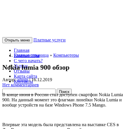
Платные услуги
Открыть меню
Главная
Главная страница
»
Компьютеры
Компьютеры
С чего начать?
Услуги
Nokia lumia 900 обзор
Отзывы
Карта сайта
Автор:
admin
|
16.12.2019
Контакты
Нет комментариев
В конце июня в России стал доступен смартфон Nokia Lumia
900. На данный момент это флагман линейки Nokia Lumia и
вообще устройств на базе Windows Phone 7.5 Mango.
Впервые эта модель была представлена на выставке CES в