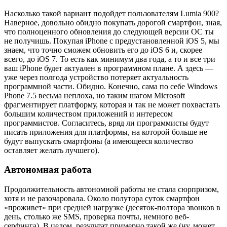
Насколько такой вариант подойдет пользователям Lumia 900?
Наверное, довольно обидно покупать дорогой смартфон, зная,
что полноценного обновления до следующей версии ОС ты
не получишь. Покупая iPhone с предустановленной iOS 5, мы
знаем, что точно сможем обновить его до iOS 6 и, скорее
всего, до iOS 7. То есть как минимум два года, а то и все три
ваш iPhone будет актуален в программном плане. А здесь —
уже через полгода устройство потеряет актуальность
программной части. Обидно. Конечно, сама по себе Windows
Phone 7.5 весьма неплоха, но таким шагом Microsoft
фрагментирует платформу, которая и так не может похвастать
большим количеством приложений и интересом
программистов. Согласитесь, вряд ли программисты будут
писать приложения для платформы, на которой больше не
будут выпускать смартфоны (а имеющееся количество
оставляет желать лучшего).
Автономная работа
Продолжительность автономной работы не стала сюрпризом,
хотя и не разочаровала. Около полутора суток смартфон
«проживет» при средней нагрузке (десяток-полтора звонков в
день, столько же SMS, проверка почты, немного веб-
серфинга). В целом, результат примерно такой же (ну, может