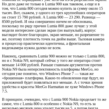
Но дело даже не только в Lumia 900 как таковом, а еще и в
том, что Lumia 800 сегодня можно купить за сумму около 15
тысяч. Вот, скажем, у одного из трех крупнейших операторов
он стоит 15 790 рублей. А Lumia 900 — 23 290. Разница —
8500 рублей. И она совершенно ничем не обоснована,
поскольку по ряду причин Lumia 800 даже лучше: у этой
модели интереснее сделан экран (он выпуклый), корпус
выглядит более благородно, экран меньше, но разрешение то
же, поэтому плотность точек на дюйм выше. Тыловая камера
и процессор практически идентичны, а фронтальная
видеокамера нужна далеко не всем.
Наконец, сравнивать Lumia 900 можно не только с Lumia 800,
но и с Nokia N9, который сейчас у того же оператора стоит
меньше 14 000 рублей. Раньше главным аргументом против
Nokia N9 была неперспективность платформы MeeGo, но
сегодня уже понятно, что Windows Phone 7 — такая же
«брошенная» платформа. Какие-то обновления еще будут, но
приложений будет появляться все меньше. А с точки зрения
удобства и красоты MeeGo Harmattan не хуже Windows Phone
7.5.
В принципе, очевидно, что с Lumia 900 Nokia проделает то же
самое, что с Lumia 800 и особенно с Nokia N9, то есть за
несколько месяцев цена упадет тысяч на 5, а потом (когда