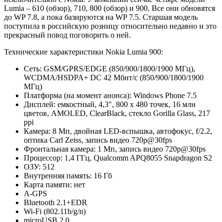
Lumia – 610 (обзор), 710, 800 (обзор) и 900. Все они обновятся
до WP 7.8, а пока базируются на WP 7.5. Старшая модель
поступила в российскую розницу относительно недавно и это
прекрасный повод поговорить о ней.
Технические характеристики Nokia Lumia 900:
Сеть: GSM/GPRS/EDGE (850/900/1800/1900 МГц),
WCDMA/HSDPA+ DC 42 Мбит/с (850/900/1800/1900
МГц)
Платформа (на момент анонса): Windows Phone 7.5
Дисплей: емкостный, 4,3", 800 х 480 точек, 16 млн
цветов, AMOLED, ClearBlack, стекло Gorilla Glass, 217
ppi
Камера: 8 Мп, двойная LED-вспышка, автофокус, f/2.2,
оптика Carl Zeiss, запись видео 720p@30fps
Фронтальная камера: 1 Мп, запись видео 720p@30fps
Процессор: 1,4 ГГц, Qualcomm APQ8055 Snapdragon S2
ОЗУ: 512
Внутренняя память: 16 Гб
Карта памяти: нет
A-GPS
Bluetooth 2.1+EDR
Wi-Fi (802.11b/g/n)
microUSB 2.0