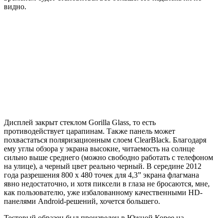
видно.
Дисплей закрыт стеклом Gorilla Glass, то есть
противодействует царапинам. Также панель может
похвастаться поляризационным слоем ClearBlack. Благодаря
ему углы обзора у экрана высокие, читаемость на солнце
сильно выше среднего (можно свободно работать с телефоном
на улице), а черный цвет реально черный. В середине 2012
года разрешения 800 х 480 точек для 4,3” экрана флагмана
явно недостаточно, и хотя пиксели в глаза не бросаются, мне,
как пользователю, уже избалованному качественными HD-
панелями Android-решений, хочется большего.
Тестовый образец был произведен в Южной Корее на