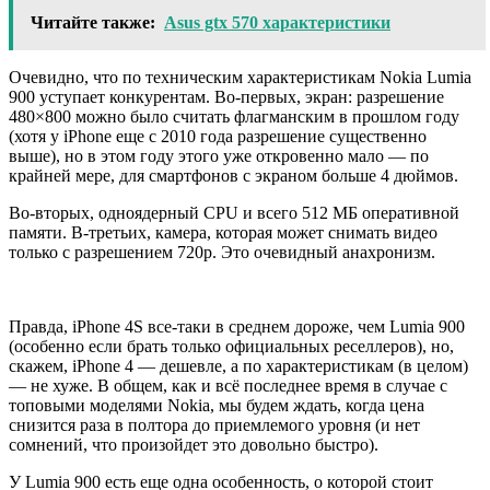
Читайте также:
Asus gtx 570 характеристики
Очевидно, что по техническим характеристикам Nokia Lumia
900 уступает конкурентам. Во-первых, экран: разрешение
480×800 можно было считать флагманским в прошлом году
(хотя у iPhone еще с 2010 года разрешение существенно
выше), но в этом году этого уже откровенно мало — по
крайней мере, для смартфонов с экраном больше 4 дюймов.
Во-вторых, одноядерный CPU и всего 512 МБ оперативной
памяти. В-третьих, камера, которая может снимать видео
только с разрешением 720р. Это очевидный анахронизм.
Правда, iPhone 4S все-таки в среднем дороже, чем Lumia 900
(особенно если брать только официальных реселлеров), но,
скажем, iPhone 4 — дешевле, а по характеристикам (в целом)
— не хуже. В общем, как и всё последнее время в случае с
топовыми моделями Nokia, мы будем ждать, когда цена
снизится раза в полтора до приемлемого уровня (и нет
сомнений, что произойдет это довольно быстро).
У Lumia 900 есть еще одна особенность, о которой стоит