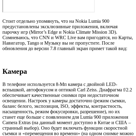
Стоит отдельно упомянуть, что на Nokia Lumia 900
предустановлены эксклюзивные приложения, включая
парочку игр (Mirror’s Edge и Nokia Climate Mission 3D).
Сомневаюсь, что CNN и WRC Live вам пригодятся, но Карты,
Навигатор, Tango и Музыку вы не пропустите. После
обновления до версии 7.8 главный экран примет такой вид:
Камера
В телефоне используется 8-Мп камера с двойной LED-
вспышкой, автофокусом и оптикой Carl Zeiss. Диафрагма f/2.2
обеспечивает качественные снимки при недостаточном
освещении. Настроек у камеры достаточно (режим съемки,
баланс белого, экспозиция, ISO, эффекты, контрастность,
насыщенность, режим фокусировки, разрешение), но их
станет еще больше с появлением для Lumia 900 приложения
Camera Extras (на данный момент доступно в Китае и США –
странный выбор). Оно будет включать функции скоростной
съемки и «перемещения во времени» (на одном снимке можно