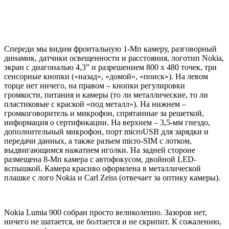
Спереди мы видим фронтальную 1-Мп камеру, разговорный
динамик, датчики освещенности и расстояния, логотип Nokia,
экран с диагональю 4,3” и разрешением 800 х 480 точек, три
сенсорные кнопки («назад», «домой», «поиск»). На левом
торце нет ничего, на правом – кнопки регулировки
громкости, питания и камеры (то ли металлические, то ли
пластиковые с краской «под металл»). На нижнем –
громкоговоритель и микрофон, спрятанные за решеткой,
информация о сертификации. На верхнем – 3,5-мм гнездо,
дополнительный микрофон, порт microUSB для зарядки и
передачи данных, а также разъем micro-SIM с лотком,
выдвигающимся нажатием иголки. На задней стороне
размещена 8-Мп камера с автофокусом, двойной LED-
вспышкой. Камера красиво оформлена в металлической
плашке с лого Nokia и Carl Zeiss (отвечает за оптику камеры).
Nokia Lumia 900 собран просто великолепно. Зазоров нет,
ничего не шатается, не болтается и не скрипит. К сожалению,