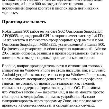
аппаратом, а Lumia 900 выглядит более типично — за
исключением формы корпуса и кнопок здесь нет никаких
«фишек».
Производительность
Nokia Lumia 900 работает на базе SoC Qualcomm Snapdragon
APQ8055, одноядерный CPU которого имеет частоту 1,4 ГГц.
Та же частота и количество процессорных ядер были и у SoC
Qualcomm Snapdragon MSM8255, установленной в Lumia 800.
Графический ускоритель в обоих случаях одинаковый: Adreno
205. Таким образом, разницы в производительности быть не
должно, хотя мы для порядка провели несколько тестов.
Вообще, вопрос производительности в отношении топовых
аппаратов на Windows Phone не столь насущен, как в случае с
Android-устройствами: серьезных игр на Windows Phone мало,
а возможность воспроизведения тех или иных видеофайлов
зависит не столько от производительности как таковой,
сколько от поддержки форматов на уровне ОС. Напомним,
что Windows Phone 7 — закрытая ОС, и вы не можете просто
скопировать медиафайлы в память устройства. Их надо
синхронизировать через программу Zune, что предполагает
проверку на совместимость и, в определенных случаях,