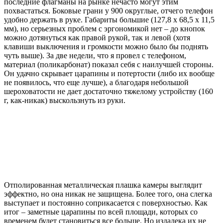
последние флагманы на рынке нечасто могут этим
похвастаться. Боковые грани у 900 округлые, отчего телефон
удобно держать в руке. Габариты большие (127,8 x 68,5 x 11,5
мм), но серьезных проблем с эргономикой нет – до кнопок
можно дотянуться как правой рукой, так и левой (хотя
клавиши выключения и громкости можно было бы поднять
чуть выше). За две недели, что я провел с телефоном,
материал (поликарбонат) показал себя с наилучшей стороны.
Он удачно скрывает царапины и потертости (либо их вообще
не появилось, что еще лучше), а благодаря небольшой
шероховатости не дает достаточно тяжелому устройству (160
г, как-никак) выскользнуть из руки.
Отполированная металлическая плашка камеры выглядит
эффектно, но она никак не защищена. Более того, она слегка
выступает и постоянно соприкасается с поверхностью. Как
итог – заметные царапины по всей площади, которых со
временем будет становиться все больше. Но издалека их не