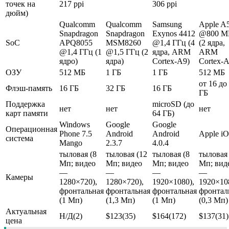
точек на
217 ppi
306 ppi
дюйм)
Qualcomm
Qualcomm
Samsung
Apple A
Snapdragon
Snapdragon
Exynos 4412
@800 М
SoC
APQ8055
MSM8260
@1,4 ГГц (4
(2 ядра,
@1,4 ГГц (1
@1,5 ГГц (2
ядра, ARM
ARM
ядро)
ядра)
Cortex-A9)
Cortex-A
ОЗУ
512 МБ
1 ГБ
1 ГБ
512 МБ
от 16 до
Флэш-память
16 ГБ
32 ГБ
16 ГБ
ГБ
Поддержка
microSD (до
нет
нет
нет
карт памяти
64 ГБ)
Windows
Google
Google
Операционная
Phone 7.5
Android
Android
Apple iO
система
Mango
2.3.7
4.0.4
тыловая (8
тыловая (12
тыловая (8
тыловая 
Мп; видео
Мп; видео
Мп; видео
Мп; вид
—
—
—
—
Камеры
1280×720),
1280×720),
1920×1080),
1920×10
фронтальная
фронтальная
фронтальная
фронтал
(1 Мп)
(1,3 Мп)
(1 Мп)
(0,3 Мп)
Актуальная
Н/Д(2)
$123(35)
$164(172)
$137(31)
цена