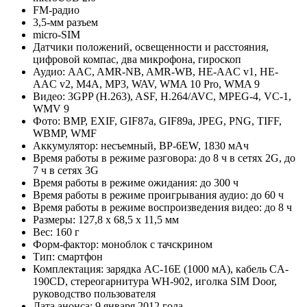
FM-радио
3,5-мм разъем
micro-SIM
Датчики положений, освещенности и расстояния,
цифровой компас, два микрофона, гироскоп
Аудио: AAC, AMR-NB, AMR-WB, HE-AAC v1, HE-
AAC v2, M4A, MP3, WAV, WMA 10 Pro, WMA 9
Видео: 3GPP (H.263), ASF, H.264/AVC, MPEG-4, VC-1,
WMV 9
Фото: BMP, EXIF, GIF87a, GIF89a, JPEG, PNG, TIFF,
WBMP, WMF
Аккумулятор: несъемный, BP-6EW, 1830 мАч
Время работы в режиме разговора: до 8 ч в сетях 2G, до
7 ч в сетях 3G
Время работы в режиме ожидания: до 300 ч
Время работы в режиме проигрывания аудио: до 60 ч
Время работы в режиме воспроизведения видео: до 8 ч
Размеры: 127,8 x 68,5 x 11,5 мм
Вес: 160 г
Форм-фактор: моноблок с тачскрином
Тип: смартфон
Комплектация: зарядка AC-16E (1000 мА), кабель CA-
190CD, стереогарнитура WH-902, иголка SIM Door,
руководство пользователя
Дата анонса: 9 января 2012 года