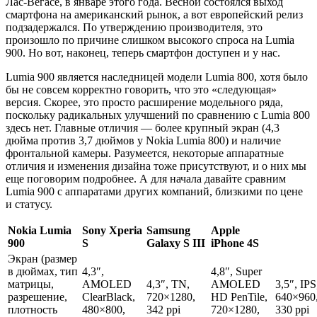
Лас-Вегасе, в январе этого года. Весной состоялся выход
смартфона на американский рынок, а вот европейский релиз
подзадержался. По утверждению производителя, это
произошло по причине слишком высокого спроса на Lumia
900. Но вот, наконец, теперь смартфон доступен и у нас.
Lumia 900 является наследницей модели Lumia 800, хотя было
бы не совсем корректно говорить, что это «следующая»
версия. Скорее, это просто расширение модельного ряда,
поскольку радикальных улучшений по сравнению с Lumia 800
здесь нет. Главные отличия — более крупный экран (4,3
дюйма против 3,7 дюймов у Nokia Lumia 800) и наличие
фронтальной камеры. Разумеется, некоторые аппаратные
отличия и изменения дизайна тоже присутствуют, и о них мы
еще поговорим подробнее. А для начала давайте сравним
Lumia 900 с аппаратами других компаний, близкими по цене
и статусу.
Nokia Lumia
Sony Xperia
Samsung
Apple
900
S
Galaxy S III
iPhone 4S
Экран (размер
в дюймах, тип
4,3″,
4,8″, Super
матрицы,
AMOLED
4,3″, TN,
AMOLED
3,5″, IPS
разрешение,
ClearBlack,
720×1280,
HD PenTile,
640×960
плотность
480×800,
342 ppi
720×1280,
330 ppi