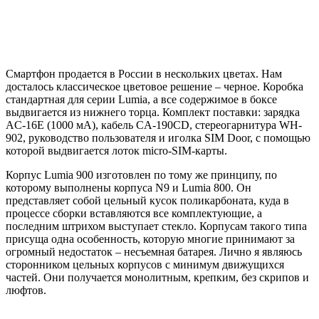
Смартфон продается в России в нескольких цветах. Нам
досталось классическое цветовое решение – черное. Коробка
стандартная для серии Lumia, а все содержимое в боксе
выдвигается из нижнего торца. Комплект поставки: зарядка
AC-16E (1000 мА), кабель CA-190CD, стереогарнитура WH-
902, руководство пользователя и иголка SIM Door, с помощью
которой выдвигается лоток micro-SIM-карты.
Корпус Lumia 900 изготовлен по тому же принципу, по
которому выполнены корпуса N9 и Lumia 800. Он
представляет собой цельный кусок поликарбоната, куда в
процессе сборки вставляются все комплектующие, а
последним штрихом выступает стекло. Корпусам такого типа
присуща одна особенность, которую многие принимают за
огромный недостаток – несъемная батарея. Лично я являюсь
сторонником цельных корпусов с минимум движущихся
частей. Они получается монолитным, крепким, без скрипов и
люфтов.