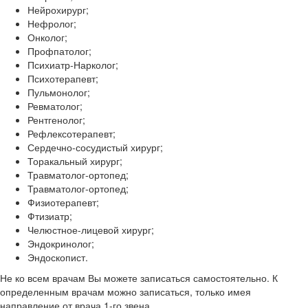
Нейрохирург;
Нефролог;
Онколог;
Профпатолог;
Психиатр-Нарколог;
Психотерапевт;
Пульмонолог;
Ревматолог;
Рентгенолог;
Рефлексотерапевт;
Сердечно-сосудистый хирург;
Торакальный хирург;
Травматолог-ортопед;
Травматолог-ортопед;
Физиотерапевт;
Фтизиатр;
Челюстное-лицевой хирург;
Эндокринолог;
Эндоскопист.
Не ко всем врачам Вы можете записаться самостоятельно. К
определенным врачам можно записаться, только имея
направление от врача 1-го звена.