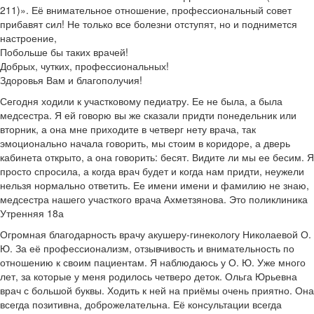
211)». Её внимательное отношение, профессиональный совет
прибавят сил! Не только все болезни отступят, но и поднимется
настроение,
Побольше бы таких врачей!
Добрых, чутких, профессиональных!
Здоровья Вам и благополучия!
Сегодня ходили к участковому педиатру. Ее не была, а была
медсестра. Я ей говорю вы же сказали придти понедельник или
вторник, а она мне приходите в четверг нету врача, так
эмоционально начала говорить, мы стоим в коридоре, а дверь
кабинета открыто, а она говорить: бесят. Видите ли мы ее бесим. Я
просто спросила, а когда врач будет и когда нам придти, неужели
нельзя нормально ответить. Ее имени имени и фамилию не знаю,
медсестра нашего участкого врача Ахметзянова. Это поликлиника
Утренняя 18а
Огромная благодарность врачу акушеру-гинекологу Николаевой О.
Ю. За её профессионализм, отзывчивость и внимательность по
отношению к своим пациентам. Я наблюдаюсь у О. Ю. Уже много
лет, за которые у меня родилось четверо деток. Ольга Юрьевна
врач с большой буквы. Ходить к ней на приёмы очень приятно. Она
всегда позитивна, доброжелательна. Её консультации всегда