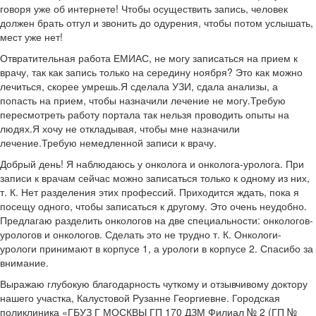
говоря уже об интернете! Чтобы осуществить запись, человек
должен брать отгул и звонить до одурения, чтобы потом услышать,
мест уже нет!
Отвратительная работа ЕМИАС, не могу записаться на прием к
врачу, так как запись только на середину ноября? Это как можно
лечиться, скорее умрешь.Я сделала УЗИ, сдала анализы, а
попасть на прием, чтобы назначили лечение не могу.Требую
пересмотреть работу портала так нельзя проводить опыты на
людях.Я хочу не откладывая, чтобы мне назначили
лечение.Требую немедленной записи к врачу.
Добрый день! Я наблюдаюсь у онколога и онколога-уролога. При
записи к врачам сейчас можно записаться только к одному из них,
т. К. Нет разделения этих профессий. Приходится ждать, пока я
посещу одного, чтобы записаться к другому. Это очень неудобно.
Предлагаю разделить онкологов на две специальности: онкологов-
урологов и онкологов. Сделать это не трудно т. К. Онкологи-
урологи принимают в корпусе 1, а урологи в корпусе 2. Спасибо за
внимание.
Выражаю глубокую благодарность чуткому и отзывчивому доктору
нашего участка, Калустовой Рузанне Георгиевне. Городская
поликлиника «ГБУЗ Г МОСКВЫ ГП 170 ДЗМ Филиал № 2 (ГП №