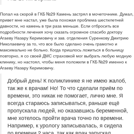
Попал на скорой в ГКБ №29 Камень застрял в мочеточнике. Думал,
привет мне настал, уже была похожая проблема шестилетней
давности, но камень в три раза меньше. Если отбросить все
подробности лечения хочу сказать огромное спасибо доктору
Агаеву Назару Керимовичу и зав. отделения Суренкову Дмитрию
Николаевичу за то, что все было сделано очень грамотно и
максимально не больно. Когда пришлось ложиться в больницу
повторно, я со своей ДМС страховкой мог выбрать любую модную
клинику, но настоял, чтобы меня положили в ГКБ №29 именно к
Агаеву Назару Керимовичу.
Добрый день! К поликлинике я не имею жалоб,
так же к врачам! Но! То что сделали приём по
времени, это никак не помогает, лично мне. Я
всегда стараюсь записываться, раньше ещё
пропускала людей, но оказавшись беременной,
мне хотелось пройти врача точно по времени.
Например, к урологу записывалась, я сидела
по времени 2 часа, так как врач запускал