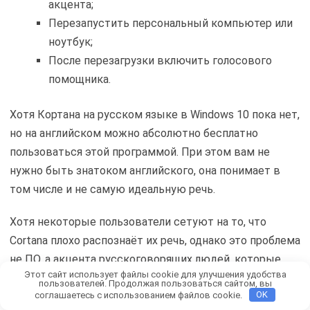
акцента;
Перезапустить персональный компьютер или
ноутбук;
После перезагрузки включить голосового
помощника.
Хотя Кортана на русском языке в Windows 10 пока нет,
но на английском можно абсолютно бесплатно
пользоваться этой программой. При этом вам не
нужно быть знатоком английского, она понимает в
том числе и не самую идеальную речь.
Хотя некоторые пользователи сетуют на то, что
Cortana плохо распознаёт их речь, однако это проблема
не ПО, а акцента русскоговорящих людей, которые
Этот сайт использует файлы cookie для улучшения удобства
пытаются говорить на английском. Если вы также с
пользователей. Продолжая пользоваться сайтом, вы
соглашаетесь с использованием файлов cookie.
OK
ней столкнетесь, то постарайтесь улучшить свое