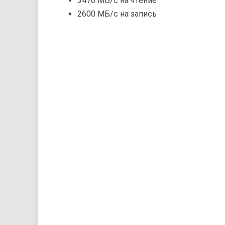
3470 МБ/с на чтение
2600 МБ/с на запись