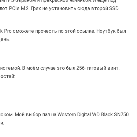
м IPS-экраном и прекрасной начинкой. А ещё под
лот PCIe M.2. Грех не установить сюда второй SSD.
ok Pro сможете прочесть по этой ссылке. Ноутбук был
день.
стемой. В моём случае это был 256-гиговый винт,
остей:
ком. Мой выбор пал на Western Digital WD Black SN750
и: