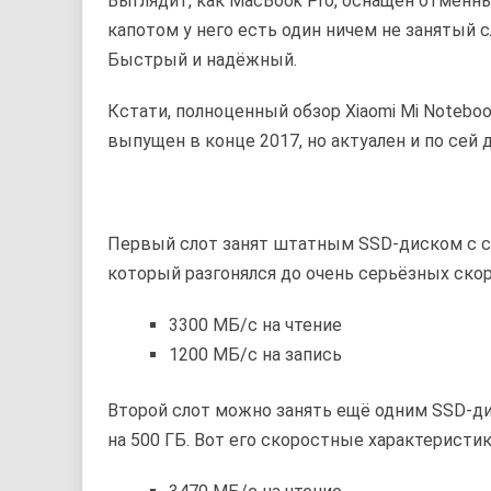
Выглядит, как MacBook Pro, оснащён отменны
капотом у него есть один ничем не занятый с
Быстрый и надёжный.
Кстати, полноценный обзор Xiaomi Mi Notebo
выпущен в конце 2017, но актуален и по сей 
Первый слот занят штатным SSD-диском с си
который разгонялся до очень серьёзных скор
3300 МБ/с на чтение
1200 МБ/с на запись
Второй слот можно занять ещё одним SSD-дис
на 500 ГБ. Вот его скоростные характеристик