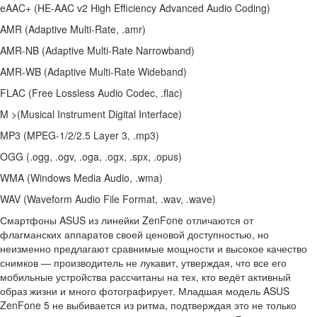
eAAC+ (HE-AAC v2 High Efficiency Advanced Audio Coding)
AMR (Adaptive Multi-Rate, .amr)
AMR-NB (Adaptive Multi-Rate Narrowband)
AMR-WB (Adaptive Multi-Rate Wideband)
FLAC (Free Lossless Audio Codec, .flac)
M >(Musical Instrument Digital Interface)
MP3 (MPEG-1/2/2.5 Layer 3, .mp3)
OGG (.ogg, .ogv, .oga, .ogx, .spx, .opus)
WMA (Windows Media Audio, .wma)
WAV (Waveform Audio File Format, .wav, .wave)
Смартфоны ASUS из линейки ZenFone отличаются от
флагманских аппаратов своей ценовой доступностью, но
неизменно предлагают сравнимые мощности и высокое качество
снимков — производитель не лукавит, утверждая, что все его
мобильные устройства рассчитаны на тех, кто ведёт активный
образ жизни и много фотографирует. Младшая модель ASUS
ZenFone 5 не выбивается из ритма, подтверждая это не только