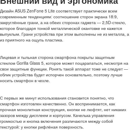
Внешний вид и эргономика
Дизайн ASUS ZenFone 5 Lite соответствует практически всем
современным тенденциям: соотношение сторон экрана 18:9,
закруглённые грани, а на обеих сторонах гаджета — 2,5D-стекло,
которое благодаря тонкой металлической окантовке не кажется
выпуклым. Грани устройства при этом выполнены не из металла, а
из приятного на ощупь пластика.
Лицевая и тыльная сторона смартфона покрыты защитным
стеклом Gorilla Glass 5, которое может поцарапаться, несмотря на
свои защитные функции. Ронять такой аппарат тоже не следует —
облик устройства будет испорчен основательно, поэтому лучше
носить смартфон в чехле.
С первых же минут использования становится понятно, что
смартфон изготовлен качественно. Он воспринимается, как
прочная монолитная конструкция, кнопки не люфтят, нет никаких
зазоров между дисплеем и корпусом. Качелька управления
громкостью и кнопка включения различаются между собой
текстурой: у кнопки рифлёная поверхность.