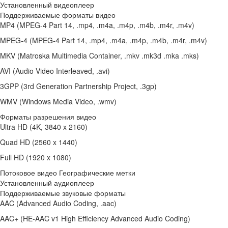
Установленный видеоплеер
Поддерживаемые форматы видео
MP4 (MPEG-4 Part 14, .mp4, .m4a, .m4p, .m4b, .m4r, .m4v)
MPEG-4 (MPEG-4 Part 14, .mp4, .m4a, .m4p, .m4b, .m4r, .m4v)
MKV (Matroska Multimedia Container, .mkv .mk3d .mka .mks)
AVI (Audio Video Interleaved, .avi)
3GPP (3rd Generation Partnership Project, .3gp)
WMV (Windows Media Video, .wmv)
Форматы разрешения видео
Ultra HD (4K, 3840 x 2160)
Quad HD (2560 x 1440)
Full HD (1920 x 1080)
Потоковое видео Географические метки
Установленный аудиоплеер
Поддерживаемые звуковые форматы
AAC (Advanced Audio Coding, .aac)
AAC+ (HE-AAC v1 High Efficiency Advanced Audio Coding)