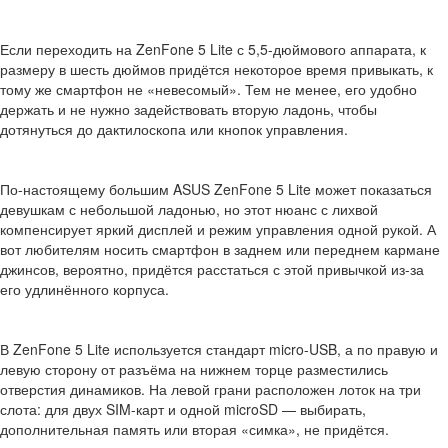
Если переходить на ZenFone 5 Lite с 5,5-дюймового аппарата, к
размеру в шесть дюймов придётся некоторое время привыкать, к
тому же смартфон не «невесомый». Тем не менее, его удобно
держать и не нужно задействовать вторую ладонь, чтобы
дотянуться до дактилоскопа или кнопок управления.
По-настоящему большим ASUS ZenFone 5 Lite может показаться
девушкам с небольшой ладонью, но этот нюанс с лихвой
компенсирует яркий дисплей и режим управления одной рукой. А
вот любителям носить смартфон в заднем или переднем кармане
джинсов, вероятно, придётся расстаться с этой привычкой из-за
его удлинённого корпуса.
В ZenFone 5 Lite используется стандарт micro-USB, а по правую и
левую сторону от разъёма на нижнем торце разместились
отверстия динамиков. На левой грани расположен лоток на три
слота: для двух SIM-карт и одной microSD — выбирать,
дополнительная память или вторая «симка», не придётся.