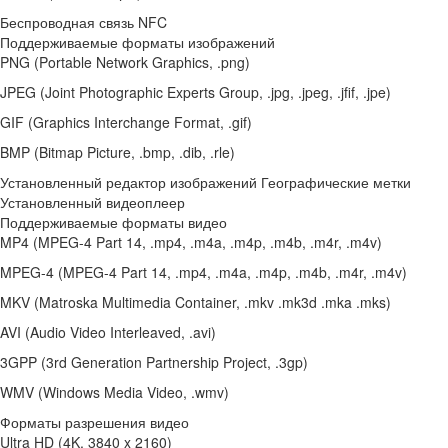
Беспроводная связь NFC
Поддерживаемые форматы изображений
PNG (Portable Network Graphics, .png)
JPEG (Joint Photographic Experts Group, .jpg, .jpeg, .jfif, .jpe)
GIF (Graphics Interchange Format, .gif)
BMP (Bitmap Picture, .bmp, .dib, .rle)
Установленный редактор изображений Географические метки
Установленный видеоплеер
Поддерживаемые форматы видео
MP4 (MPEG-4 Part 14, .mp4, .m4a, .m4p, .m4b, .m4r, .m4v)
MPEG-4 (MPEG-4 Part 14, .mp4, .m4a, .m4p, .m4b, .m4r, .m4v)
MKV (Matroska Multimedia Container, .mkv .mk3d .mka .mks)
AVI (Audio Video Interleaved, .avi)
3GPP (3rd Generation Partnership Project, .3gp)
WMV (Windows Media Video, .wmv)
Форматы разрешения видео
Ultra HD (4K, 3840 x 2160)