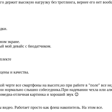
го держит высокую нагрузку без тротлинга, вернее его нет воо
дки.
ном экране.
ый мой девайс с биодатчиком.
мплекте
 цены и качества.
ой черте все смартфоны на высоте,но при работе в "поле" все не
ии нормально слышно собеседника.При надевании чехла или алю
имедиа-отличная картинка и хороший звук 😉
видео. Работает просто как флеш накопитель. На этом все.