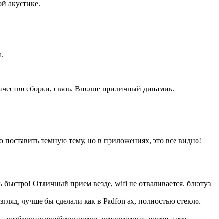
ой акустике.
.
качество сборки, связь. Вполне приличный динамик.
 поставить темную тему, но в приложениях, это все видно!
 быстро! Отличный прием везде, wifi не отваливается. блютуз
гляд, лучше бы сделали как в Padfon ах, полностью стекло.
 разблокировка/блокировка, уведомления, время, дата,