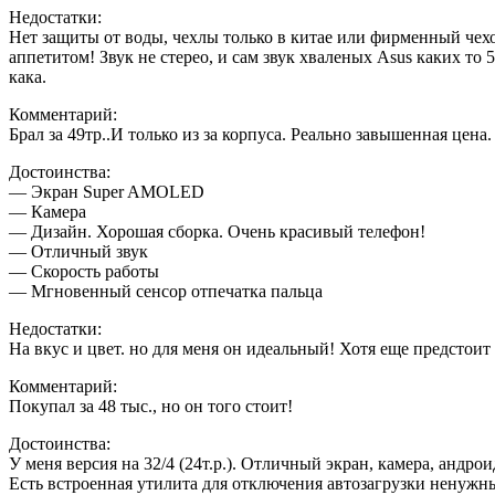
Недостатки:
Нет защиты от воды, чехлы только в китае или фирменный чехо
аппетитом! Звук не стерео, и сам звук хваленых Asus каких т
кака.
Комментарий:
Брал за 49тр..И только из за корпуса. Реально завышенная цена
Достоинства:
— Экран Super AMOLED
— Камера
— Дизайн. Хорошая сборка. Очень красивый телефон!
— Отличный звук
— Скорость работы
— Мгновенный сенсор отпечатка пальца
Недостатки:
На вкус и цвет. но для меня он идеальный! Хотя еще предстоит
Комментарий:
Покупал за 48 тыс., но он того стоит!
Достоинства:
У меня версия на 32/4 (24т.р.). Отличный экран, камера, андро
Есть встроенная утилита для отключения автозагрузки ненужн