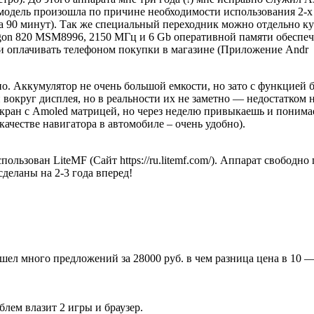
 модель произошла по причине необходимости использования 2-х 
а 90 минут). Так же специальный переходник можно отдельно ку
gon 820 MSM8996, 2150 МГц и 6 Gb оперативной памяти обеспе
и оплачивать телефоном покупки в магазине (Приложение Andr
. Аккумулятор не очень большой емкости, но зато с функцией бы
вокруг дисплея, но в реальности их не заметно — недостатком 
экран с Amoled матрицей, но через неделю привыкаешь и поним
качестве навигатора в автомобиле – очень удобно).
льзован LiteMF (Сайт https://ru.litemf.com/). Аппарат свободн
еланы на 2-3 года вперед!
ашел много предложений за 28000 руб. в чем разница цена в 10 —
лем влазит 2 игры и браузер.