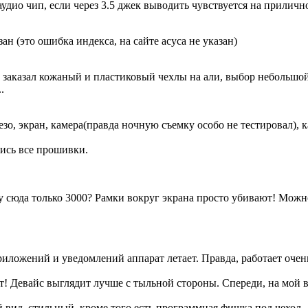
дио чип, если через 3.5 джек выводить чувствуется на приличн
зан (это ошибка индекса, на сайте асуса не указан)
щё заказал кожаный и пластиковый чехлы на али, выбор небольшой
.
зо, экран, камера(правда ночную съемку особо не тестировал), 
лись все прошивки.
 сюда только 3000? Рамки вокруг экрана просто убивают! Можно
ложений и уведомлений аппарат летает. Правда, работает очень
! Девайс выглядит лучше с тыльной стороны. Спереди, на мой вз
ид, стильный, кроме того есть программная фишка под чехол —