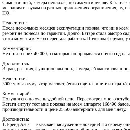
Симпатичный, камера неплохая, но самсунги лучше. Как телефон
мелодиям и звукам на разных приложениях ограничения, ну, и т
НО.
Недостатки:
После нескольких месяцев эксплуатации поняла, что ни в коем с
ремонт не понесла по гарантии. Долго. Батаре стала быстро са
этого момента камера перестала работать. Почитала форумы, у м
Комментарий:
Не стоит своих 40 000, за которые он продавался почти год наз
Достоинства:
Экран, реакция, функциональность, камера, сбалансированност
Недостатки:
3000 мах. аккумулятор маловат, (если сидеть в инете и играть
Комментарий:
Получил его по очень удобной цене. Пересмотрел много ютубо
Кстати антуту тест мне показал на моём аппарате 168490 балов
производительности и цене 25.500 альтернатив для меня нету.
Достоинства:
1. Бренд Asus — вызывает заслуженное доверие! По своему опы
можно задавать вопросы по электронной почте — отвечают быс