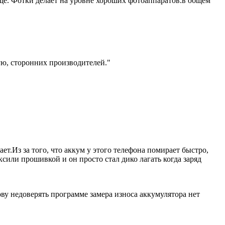
бще. Фотки делает на уровне хороших фотоаппаратов.в общем
ую, сторонних производителей."
ет.Из за того, что аккум у этого телефона помирает быстро,
сили прошивкой и он просто стал дико лагать когда заряд
ову недоверять программе замера износа аккумулятора нет