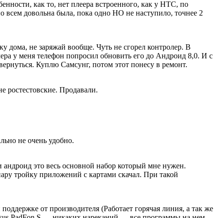
нности, как то, нет плеера встроенного, как у НТС, по
о всем довольна была, пока одно НО не наступило, точнее 2
ку дома, не заряжай вообще. Чуть не сгорел контролер. В
чера у меня телефон попросил обновить его до Андроид 8,0. И с
 вернуться. Куплю Самсунг, потом этот понесу в ремонт.
 не ростестовские. Продавали.
ально не очень удобно.
и андроид это весь основной набор который мне нужен.
 пару тройку приложений с картами скачал. При такой
поддержке от производителя (Работает горячая линия, а так же
 Asus PadFon S — никаких нареканий — все программы на нем