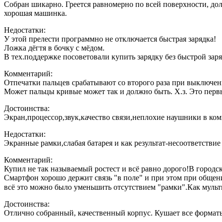
Собран шикарно. Греется равномерно по всей поверхности, дол
хорошая машинка.
Недостатки:
У этой прелести программно не отключается быстрая зарядка!
Ложка дёгтя в бочку с мёдом.
В тех.поддержке посоветовали купить зарядку без быстрой заря
Комментарий:
Отпечатки пальцев срабатывают со второго раза при выключен
Может пальцы кривые может так и должно быть. Х.з. Это перв
Достоинства:
Экран,процессор,звук,качество связи,неплохие наушники в ко
Недостатки:
Экранные рамки,слабая батарея и как результат-несоответствие
Комментарий:
Купил не так называемый ростест и всё равно дорого!В городск
Смартфон хорошо держит связь "в поле" и при этом при общен
всё это можно было уменьшить отсутствием "рамки".Как мульт
Достоинства:
Отлично собранный, качественный корпус. Кушает все форматы 