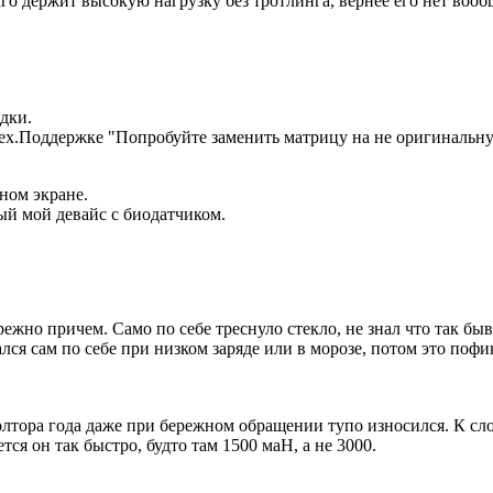
го держит высокую нагрузку без тротлинга, вернее его нет воо
дки.
Тех.Поддержке "Попробуйте заменить матрицу на не оригинальн
ном экране.
ый мой девайс с биодатчиком.
ежно причем. Само по себе треснуло стекло, не знал что так быва
я сам по себе при низком заряде или в морозе, потом это пофик
полтора года даже при бережном обращении тупо износился. К сл
тся он так быстро, будто там 1500 маН, а не 3000.