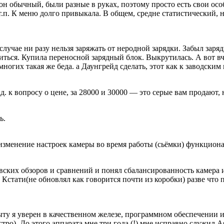
 обычный, были разные в руках, поэтому просто есть свои особе
.п. К меню долго привыкала. В общем, средне статистический, н
лучае ни разу нельзя заряжать от неродной зарядки. Забыл заряд
диться. Купила переносной зарядный блок. Выкрутилась. А вот в
ногих такая же беда. а Даунгрейд сделать, этот как к заводским
ад. к вопросу о цене, за 28000 и 30000 — это серые вам продают,
ь.
), изменение настроек камеры во время работы (сьёмки) функцион
вских обзоров и сравнений и понял сбалансированность камера 
. Кстати(не обновлял как говорится почти из коробки) разве что
ту я уверен в качественном железе, программном обеспечении и 
тро). До этого аппарата мне три года (!) мне исправно служил