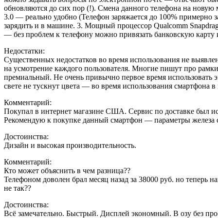
обновляются до сих пор (!). Смена данного телефона на новую
3.0 — реально удобно (Телефон заряжается до 100% примерно з
зарядить и в машине. 3. Мощный процессор Qualcomm Snapdra
— без проблем к телефону можно привязать банковскую карту 
Недостатки:
Существенных недостатков во время использования не выявлено
на усмотрение каждого пользователя. Многие пишут про рамки 
премиальный. Не очень привычно первое время использовать 
свете не тускнут цвета — во время использования смартфона в 
Комментарий:
Покупал в интернет магазине США. Сервис по доставке был испо
Рекомендую к покупке данный смартфон — параметры железа сд
Достоинства:
Дизайн и высокая производительность.
Комментарий:
Кто может объяснить в чем разница??
Телефоном доволен брал месяц назад за 38000 руб. но теперь н
не так??
Достоинства:
Всё замечательно. Быстрый. Дисплей экономный. В озу без проб