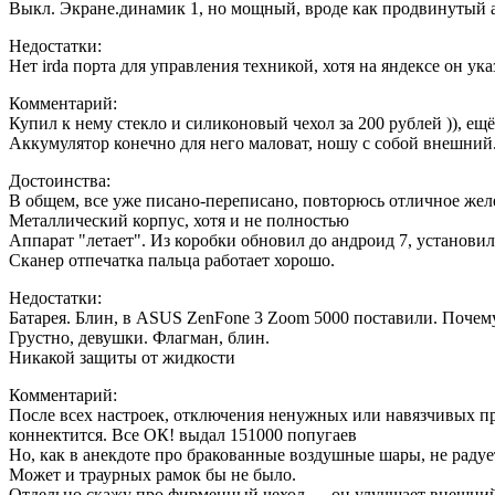
Выкл. Экране.динамик 1, но мощный, вроде как продвинутый ау
Недостатки:
Нет irda порта для управления техникой, хотя на яндексе он ука
Комментарий:
Купил к нему стекло и силиконовый чехол за 200 рублей )), е
Аккумулятор конечно для него маловат, ношу с собой внешний.
Достоинства:
В общем, все уже писано-переписано, повторюсь отличное желе
Металлический корпус, хотя и не полностью
Аппарат "летает". Из коробки обновил до андроид 7, установи
Сканер отпечатка пальца работает хорошо.
Недостатки:
Батарея. Блин, в ASUS ZenFone 3 Zoom 5000 поставили. Почему
Грустно, девушки. Флагман, блин.
Никакой защиты от жидкости
Комментарий:
После всех настроек, отключения ненужных или навязчивых при
коннектится. Все ОК! выдал 151000 попугаев
Но, как в анекдоте про бракованные воздушные шары, не радует
Может и траурных рамок бы не было.
Отдельно скажу про фирменный чехол — он улучшает внешний в