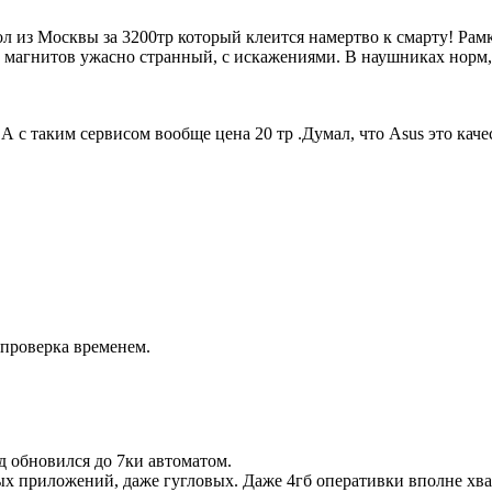
л из Москвы за 3200тр который клеится намертво к смарту! Рамки
о 5 магнитов ужасно странный, с искажениями. В наушниках нор
. А с таким сервисом вообще цена 20 тр .Думал, что Asus это кач
 проверка временем.
ид обновился до 7ки автоматом.
ых приложений, даже гугловых. Даже 4гб оперативки вполне хв