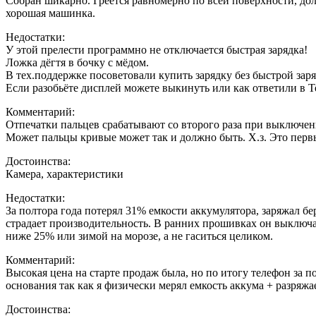
Собран шикарно. Греется равномерно по всей поверхности, дол
хорошая машинка.
Недостатки:
У этой прелести программно не отключается быстрая зарядка!
Ложка дёгтя в бочку с мёдом.
В тех.поддержке посоветовали купить зарядку без быстрой заря
Если разобьёте дисплей можете выкинуть или как ответили в 
Комментарий:
Отпечатки пальцев срабатывают со второго раза при выключен
Может пальцы кривые может так и должно быть. Х.з. Это перв
Достоинства:
Камера, характеристики
Недостатки:
За полтора года потерял 31% емкости аккумулятора, заряжал бер
страдает производительность. В ранних прошивках он выключалс
ниже 25% или зимой на морозе, а не гаситься целиком.
Комментарий:
Высокая цена на старте продаж была, но по итогу телефон за 
основания так как я физически мерял емкость аккума + разряжае
Достоинства: