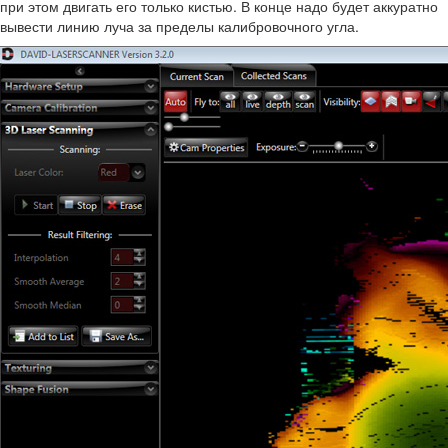
при этом двигать его только кистью. В конце надо будет аккуратно
вывести линию луча за пределы калибровочного угла.