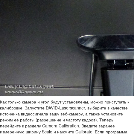
Как только камера и угол будут установлены, можно приступать к
калибровке. Запустите DAVID-Laserscanner, выберите в качестве
источника видеосигнала вашу веб-камеру, а также установите
режим её работы (разрешение и частоту кадров). Теперь
перейдите к разделу Camera Calibration. Введите заранее
измеренную ширину Scale и нажмите Calibrate. Если программа