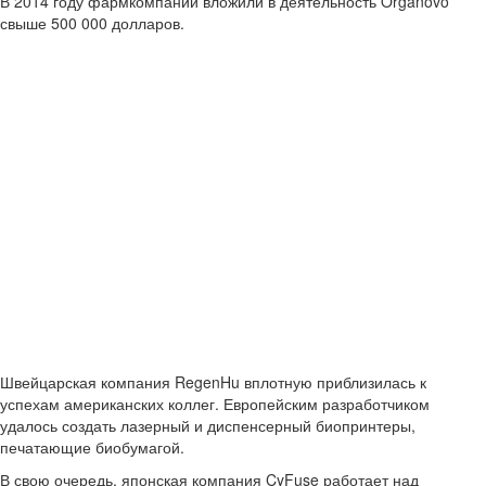
В 2014 году фармкомпании вложили в деятельность Organovo
свыше 500 000 долларов.
Швейцарская компания RegenHu вплотную приблизилась к
успехам американских коллег. Европейским разработчиком
удалось создать лазерный и диспенсерный биопринтеры,
печатающие биобумагой.
В свою очередь, японская компания CyFuse работает над