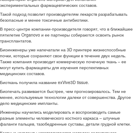
экспериментальных фармацевтических составов.
Такой подход позволит производителям лекарств разрабатывать
безопасные и менее токсичные антибиотики.
В пресс-центре компании-производителя говорят, что в ближайшее
пятилетие Organovo и ее партнеры собираются освоить рынок
трансплантатов.
Биоинженеры уже напечатали на 3D принтере жизнеспособные
почки, которые сохраняют свои функции в течение двух недель.
Также компания производит коммерческую почечную ткань – ее
могут купить фармацевты для изучения перспективных
медицинских составов.
Биоткань получила название exVive3D tissue.
Биопечать развивается быстрее, чем прогнозировалось. Тем не
менее, используемые технологии далеки от совершенства. Другое
дело медицинские импланты.
Инженеры научились моделировать и воспроизводить самые
разные элементы человеческого костного каркаса – штучные
фаланги пальцев, тазобедренные суставы, детали грудной клетки.
Костные импланты изготавливаются методом селективного