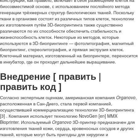
конструкций, как правило, включает в себя размещение клеток на
биосовместимой основе, с использованием послойного метода
генерации трёхмерных структур биологических тканей. Поскольку
ткани в организме состоят из различных типов клеток, технологии
их изготовления путём 3D-биопринтинга также существенно
различаются по их способности обеспечить стабильность и
жизнеспособность клеток. Некоторые из методов, которые
используются в 3D-биопринтинге — фотолитография, магнитный
биопринтинг, стереолитография, и прямая экструзия клеток.
Клеточный материал, изготовленный на биопринтере, переносится
в инкубатор, где он проходит дальнейшее выращивание.
Внедрение [ править |
править код ]
Согласно экспертным оценкам, американская компания
Organovo
,
расположенная в Сан-Диего, стала первой компанией,
осуществившей коммерциализацию технологии 3D-биопринтинга
[3] . Компания использует технологию NovoGen [en] MMX
Bioprinter. Используемый
Organovo
3D-принтер предназначен для
изготовления тканей кожи, сердца, кровеносных сосудов и других
тканей, которые могут быть пригодны для хирургии и