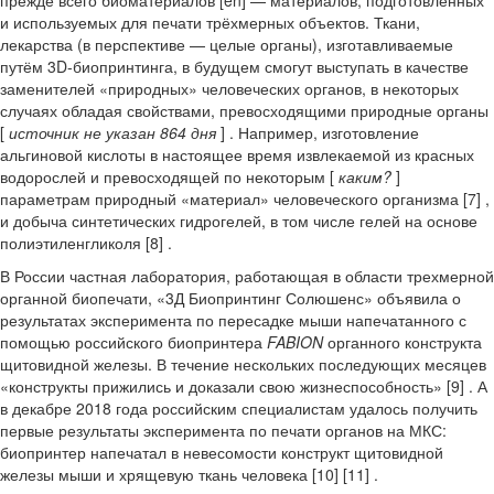
прежде всего биоматериалов [en] — материалов, подготовленных
и используемых для печати трёхмерных объектов. Ткани,
лекарства (в перспективе — целые органы), изготавливаемые
путём 3D-биопринтинга, в будущем смогут выступать в качестве
заменителей «природных» человеческих органов, в некоторых
случаях обладая свойствами, превосходящими природные органы
[
источник не указан 864 дня
] . Например, изготовление
альгиновой кислоты в настоящее время извлекаемой из красных
водорослей и превосходящей по некоторым [
каким?
]
параметрам природный «материал» человеческого организма [7] ,
и добыча синтетических гидрогелей, в том числе гелей на основе
полиэтиленгликоля [8] .
В России частная лаборатория, работающая в области трехмерной
органной биопечати, «3Д Биопринтинг Солюшенс» объявила о
результатах эксперимента по пересадке мыши напечатанного с
помощью российского биопринтера
FABION
органного конструкта
щитовидной железы. В течение нескольких последующих месяцев
«конструкты прижились и доказали свою жизнеспособность» [9] . А
в декабре 2018 года российским специалистам удалось получить
первые результаты эксперимента по печати органов на МКС:
биопринтер напечатал в невесомости конструкт щитовидной
железы мыши и хрящевую ткань человека [10] [11] .